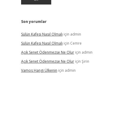
Son yorumlar
Sülün Kafesi Nasıl Olmalı
için
admin
Sülün Kafesi Nasıl Olmalı
için
Cemre
Açık Senet Ödenmezse Ne Olur
için
admin
Açık Senet Ödenmezse Ne Olur
için
Şirin
Vamos Hangi Ülkenin
için
admin