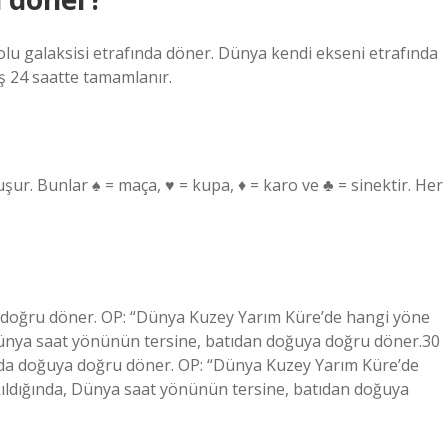
lu galaksisi etrafında döner. Dünya kendi ekseni etrafında
 24 saatte tamamlanır.
uşur. Bunlar ♠ = maça, ♥ = kupa, ♦ = karo ve ♣ = sinektir. Her
a doğru döner. OP: “Dünya Kuzey Yarım Küre’de hangi yöne
ünya saat yönünün tersine, batıdan doğuya doğru döner.30
nda doğuya doğru döner. OP: “Dünya Kuzey Yarım Küre’de
ldığında, Dünya saat yönünün tersine, batıdan doğuya