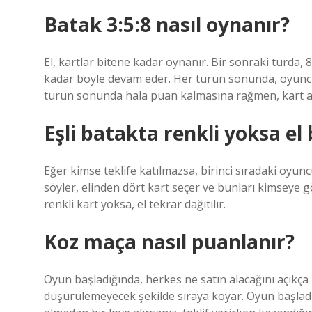
Batak 3:5:8 nasıl oynanır?
El, kartlar bitene kadar oynanır. Bir sonraki turda, 8. 
kadar böyle devam eder. Her turun sonunda, oyuncular
turun sonunda hala puan kalmasına rağmen, kart al
Eşli batakta renkli yoksa el
Eğer kimse teklife katılmazsa, birinci sıradaki oyunc
söyler, elinden dört kart seçer ve bunları kimseye gö
renkli kart yoksa, el tekrar dağıtılır.
Koz maça nasıl puanlanır?
Oyun başladığında, herkes ne satın alacağını açıkç
düşürülemeyecek şekilde sıraya koyar. Oyun başladığ