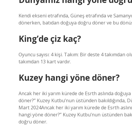
Kendi ekseni etrafında, Güneş etrafında ve Samanyo
dönerken, batıdan doğuya doğru döner ve bu dönüş
King’de çiz kaç?
Oyuncu sayısı: 4 kişi. Takım: Bir deste 4 takımdan ol
takımdan 13 kart vardır.
Kuzey hangi yöne döner?
Ancak her iki yarım kürede de Esrth aslında doğuy
döner?” Kuzey Kutbu’nun üstünden bakıldığında, D
Mart 2024Ancak her iki yarım kürede de Esrth aslı
hangi yöne döner?” Kuzey Kutbu’nun üstünden bakı
doğru döner.