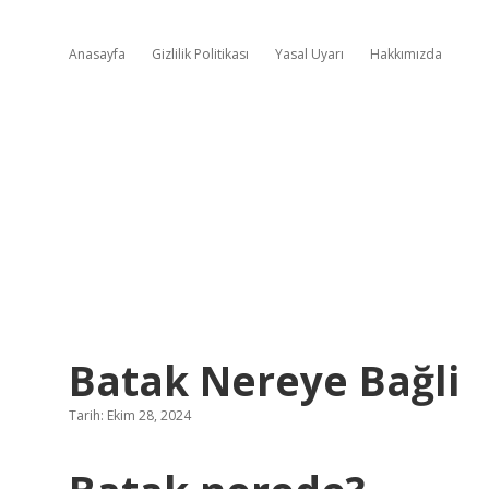
Anasayfa
Gizlilik Politikası
Yasal Uyarı
Hakkımızda
Batak Nereye Bağli
Tarih: Ekim 28, 2024