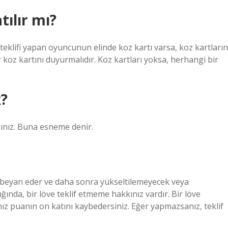
ılır mı?
teklifi yapan oyuncunun elinde koz kartı varsa, koz kartların
ar koz kartını duyurmalıdır. Koz kartları yoksa, herhangi bir
?
sınız. Buna esneme denir.
a beyan eder ve daha sonra yükseltilemeyecek veya
ında, bir löve teklif etmeme hakkınız vardır. Bir löve
ınız puanın on katını kaybedersiniz. Eğer yapmazsanız, teklif