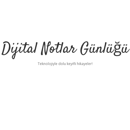
Dijital Notlar Günlüğü
Teknolojiyle dolu keyifli hikayeler!