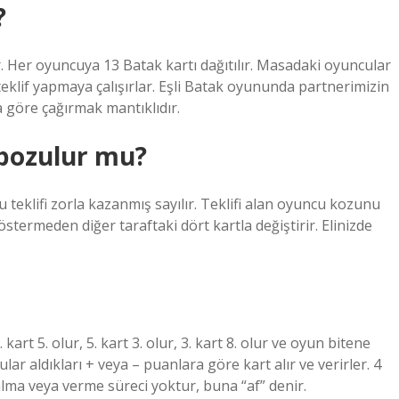
?
ır. Her oyuncuya 13 Batak kartı dağıtılır. Masadaki oyuncular
 teklif yapmaya çalışırlar. Eşli Batak oyununda partnerimizin
a göre çağırmak mantıklıdır.
 bozulur mu?
u teklifi zorla kazanmış sayılır. Teklifi alan oyuncu kozunu
stermeden diğer taraftaki dört kartla değiştirir. Elinizde
kart 5. olur, 5. kart 3. olur, 3. kart 8. olur ve oyun bitene
 aldıkları + veya – puanlara göre kart alır ve verirler. 4
ma veya verme süreci yoktur, buna “af” denir.