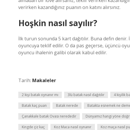
almadan bir löve alırsanız, teklif verirken kazandığ
verirken kazandığınız puanın on katını alırsınız.
Hoşkin nasıl sayılır?
İlk turun sonunda 5 kart dağıtılır. Buna defin denir.
oyuncuya teklif edilir. O da pas geçerse, üçüncü oy
oyuncu ihalenin galibi olarak kabul edilir.
Tarih:
Makaleler
2 kişi batak oynanır mı
3lü batak nasıl dağıtılır
4 kişilik b
Batak kaç puan
Batak nerede
Batakta esnemek ne dem
Çanakkale batak Ovası nerededir
Dünyamız hangi yöne doğr
Kingde çiz kaç
Koz Maca nasıl oynanır
Koz maça nasıl pu