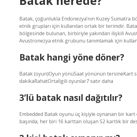
Batak nerede?
Batak, çoğunlukla Endonezya’nın Kuzey Sumatra bölg
etnik grupları için kullanılan ortak bir terimdir. B
bölgesinde bulunan, birbiriyle yakından ilişkili Avus
Avustronezya etnik grubunu tanımlamak için kullanıl
Batak hangi yöne döner?
Batak (oyun)Oyun yönüSaat yönünün tersineKart sıra
dakikaRahatOrtaİlgili oyunlar7 satır daha
3’lü batak nasıl dağıtılır?
Embedded Batak oyunu üç kişiyle oynanan bir kart o
başında, her biri 16 karttan oluşan 52 kartlık bir dest