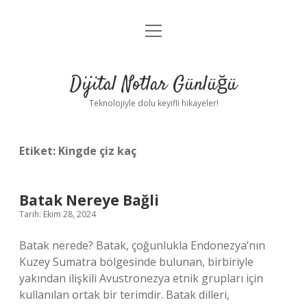
menüyü
Anasayfa
aç
Gizlilik Politikası
Dijital Notlar Günlüğü
Yasal Uyarı
Teknolojiyle dolu keyifli hikayeler!
Hakkımızda
Etiket:
Kingde çiz kaç
Batak Nereye Bağli
Tarih: Ekim 28, 2024
Batak nerede? Batak, çoğunlukla Endonezya’nın
Kuzey Sumatra bölgesinde bulunan, birbiriyle
yakından ilişkili Avustronezya etnik grupları için
kullanılan ortak bir terimdir. Batak dilleri,