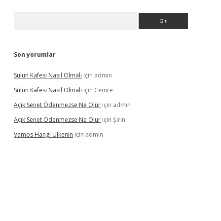
Arama
Son yorumlar
Sülün Kafesi Nasıl Olmalı
için
admin
Sülün Kafesi Nasıl Olmalı
için
Cemre
Açık Senet Ödenmezse Ne Olur
için
admin
Açık Senet Ödenmezse Ne Olur
için
Şirin
Vamos Hangi Ülkenin
için
admin
 yeni giriş