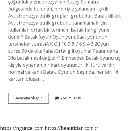
çoğunlukla Endonezya’nın Kuzey Sumatra
bölgesinde bulunan, birbiriyle yakından ilişkili
Avustronezya etnik grupları grubudur. Batak dilleri,
Avustronezya etnik grubunu tanımlamak için
kullanılan ortak bir terimdir. Batak hangi yöne
döner? Batak (oyun)Oyun yönüSaat yönünün
tersineKart sırasıA K Q J 10 9 8 7 6 5 4 3 2Oyun
süresi90 dakikaRahatOrtaİlgili oyunlar7 satır daha
3’lü batak nasıl dağıtılır? Embedded Batak oyunu üç
kişiyle oynanan bir kart oyunudur. İki türü vardır:
normal ve kanlı Batak. Oyunun başında, her biri 16
karttan oluşan…
Batak
Devamını okuyun
Yorum Bırak
Nereye
Bağli
https://nguncel.com
https://beautician.com.tr