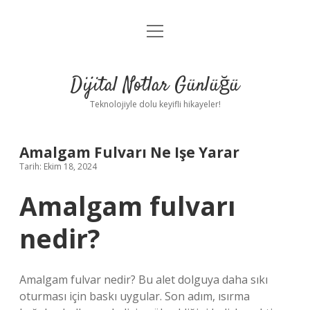
menüyü
Anasayfa
aç
Gizlilik Politikası
Dijital Notlar Günlüğü
Yasal Uyarı
Teknolojiyle dolu keyifli hikayeler!
Hakkımızda
Amalgam Fulvarı Ne Işe Yarar
Tarih: Ekim 18, 2024
Amalgam fulvarı
nedir?
Amalgam fulvar nedir? Bu alet dolguya daha sıkı
oturması için baskı uygular. Son adım, ısırma