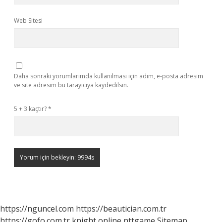
Web Sitesi
Daha sonraki yorumlarımda kullanılması için adım, e-posta adresim
ve site adresim bu tarayıcıya kaydedilsin.
5 + 3 kaçtır?
*
https://nguncel.com
https://beautician.com.tr
https://gofo.com.tr
knight online
nttgame
Sitemap