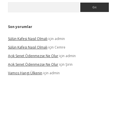
Arama
Son yorumlar
Sülün Kafesi Nasıl Olmalı
için
admin
Sülün Kafesi Nasıl Olmalı
için
Cemre
Açık Senet Ödenmezse Ne Olur
için
admin
Açık Senet Ödenmezse Ne Olur
için
Şirin
Vamos Hangi Ülkenin
için
admin
grandoperabet yeni giriş