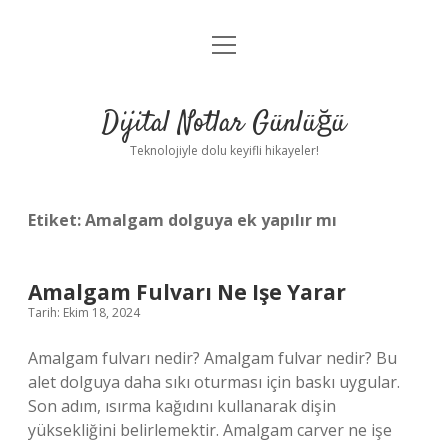
menüyü
Anasayfa
aç
Gizlilik Politikası
Dijital Notlar Günlüğü
Yasal Uyarı
Teknolojiyle dolu keyifli hikayeler!
Hakkımızda
Etiket:
Amalgam dolguya ek yapılır mı
Amalgam Fulvarı Ne Işe Yarar
Tarih: Ekim 18, 2024
Amalgam fulvarı nedir? Amalgam fulvar nedir? Bu
alet dolguya daha sıkı oturması için baskı uygular.
Son adım, ısırma kağıdını kullanarak dişin
yüksekliğini belirlemektir. Amalgam carver ne işe