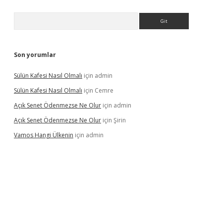
Arama
Son yorumlar
Sülün Kafesi Nasıl Olmalı
için
admin
Sülün Kafesi Nasıl Olmalı
için
Cemre
Açık Senet Ödenmezse Ne Olur
için
admin
Açık Senet Ödenmezse Ne Olur
için
Şirin
Vamos Hangi Ülkenin
için
admin
yeni giriş