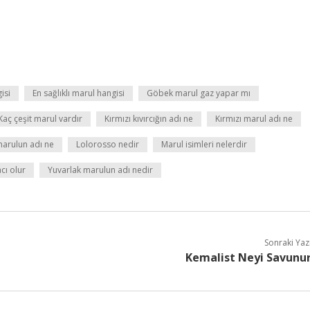
isi
En sağlıklı marul hangisi
Göbek marul gaz yapar mı
Kaç çeşit marul vardır
Kırmızı kıvırcığın adı ne
Kırmızı marul adı ne
arulun adı ne
Lolorosso nedir
Marul isimleri nelerdir
cı olur
Yuvarlak marulun adı nedir
Sonraki Yaz
Kemalist Neyi Savunu