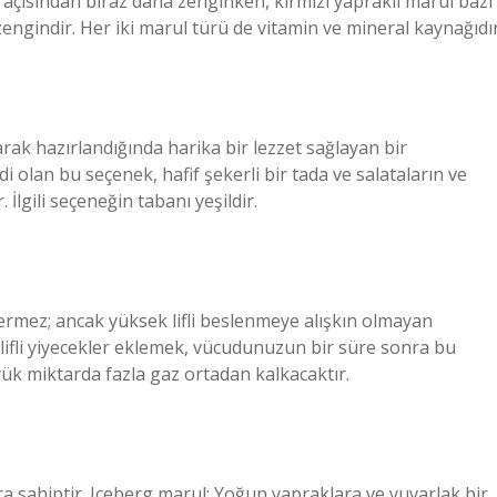
 açısından biraz daha zenginken, kırmızı yapraklı marul bazı
zengindir. Her iki marul türü de vitamin ve mineral kaynağıdır
arak hazırlandığında harika bir lezzet sağlayan bir
di olan bu seçenek, hafif şekerli bir tada ve salataların ve
. İlgili seçeneğin tabanı yeşildir.
 içermez; ancak yüksek lifli beslenmeye alışkın olmayan
k lifli yiyecekler eklemek, vücudunuzun bir süre sonra bu
yük miktarda fazla gaz ortadan kalkacaktır.
ara sahiptir. Iceberg marul: Yoğun yapraklara ve yuvarlak bir