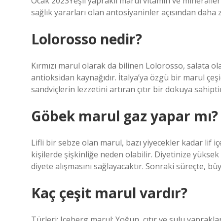
Ocak 2023Yeşil yapraklı marul vitamin ve mineraller
sağlık yararları olan antosiyaninler açısından daha 
Lolorosso nedir?
Kırmızı marul olarak da bilinen Lolorosso, salata ol
antioksidan kaynağıdır. İtalya’ya özgü bir marul çeşi
sandviçlerin lezzetini artıran çıtır bir dokuya sahiptir
Göbek marul gaz yapar mı?
Lifli bir sebze olan marul, bazı yiyecekler kadar lif
kişilerde şişkinliğe neden olabilir. Diyetinize yükse
diyete alışmasını sağlayacaktır. Sonraki süreçte, bü
Kaç çeşit marul vardır?
Türleri: Iceberg marul: Yoğun, çıtır ve sulu yaprakl