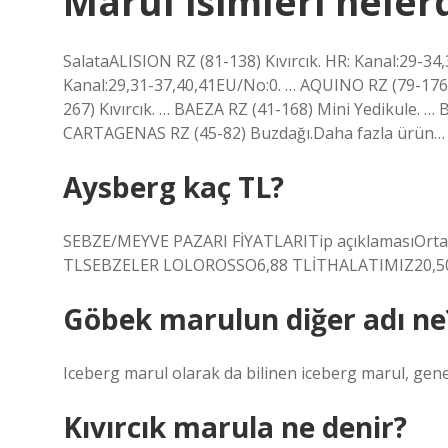
Marul isimleri neler
SalataALISION RZ (81-138) Kıvırcık. HR: Kanal:29-3
Kanal:29,31-37,40,41EU/No:0. … AQUINO RZ (79-176
267) Kıvırcık. … BAEZA RZ (41-168) Mini Yedikule. … 
CARTAGENAS RZ (45-82) Buzdağı.Daha fazla ürün…
Aysberg kaç TL?
SEBZE/MEYVE PAZARI FİYATLARITip açıklamasıOr
TLSEBZELER LOLOROSSO6,88 TLİTHALATIMIZ20,50 
Göbek marulun diğer adı ne
Iceberg marul olarak da bilinen iceberg marul, gene
Kıvırcık marula ne denir?