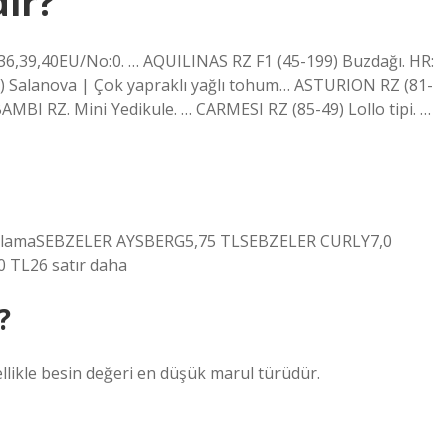
dir?
4,36,39,40EU/No:0. … AQUILINAS RZ F1 (45-199) Buzdağı. HR:
) Salanova | Çok yapraklı yağlı tohum… ASTURION RZ (81-
BAMBI RZ. Mini Yedikule. … CARMESI RZ (85-49) Lollo tipi. …
talamaSEBZELER AYSBERG5,75 TLSEBZELER CURLY7,0
TL26 satır daha
?
llikle besin değeri en düşük marul türüdür.