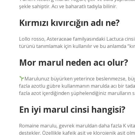
şekle sahiptir. Acı ve baharatlı tadıyla bilinir.
Kırmızı kıvırcığın adı ne?
Lollo rosso, Asteraceae familyasındaki Lactuca cinsin
türünü tanımlamak için kullanılır ve bu anlamda “kırmı
Mor marul neden acı olur?
Marulunuz büyürken yeterince beslenmezse, büyüm
fazla azotlu gübre kullanmanın marulda acı bir tad
fazla azot içerdiğinden şüphelendiğiniz marulların s
En iyi marul cinsi hangisi?
Romaine marulu, gevrek maruldan daha fazla K vitamini,
destekler. Özellikle kafeik asit ve klorojenik asit olm