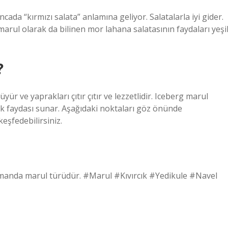
ncada “kırmızı salata” anlamına geliyor. Salatalarla iyi gider.
marul olarak da bilinen mor lahana salatasının faydaları yeşi
?
ür ve yaprakları çıtır çıtır ve lezzetlidir. Iceberg marul
ğlık faydası sunar. Aşağıdaki noktaları göz önünde
eşfedebilirsiniz.
ı zamanda marul türüdür. #Marul #Kıvırcık #Yedikule #Navel