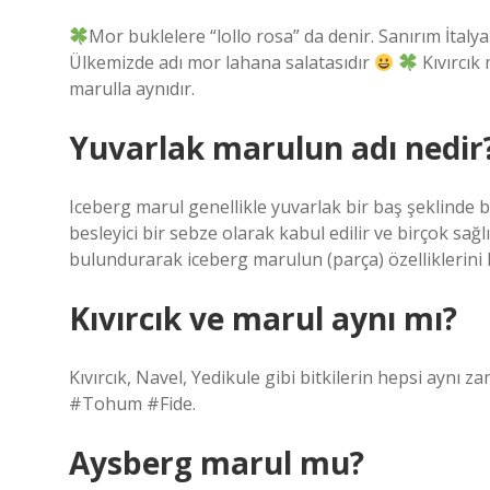
Mor buklelere “lollo rosa” da denir. Sanırım İtalya
Ülkemizde adı mor lahana salatasıdır
Kıvırcık 
marulla aynıdır.
Yuvarlak marulun adı nedir
Iceberg marul genellikle yuvarlak bir baş şeklinde büy
besleyici bir sebze olarak kabul edilir ve birçok sa
bulundurarak iceberg marulun (parça) özelliklerini k
Kıvırcık ve marul aynı mı?
Kıvırcık, Navel, Yedikule gibi bitkilerin hepsi ayn
#Tohum #Fide.
Aysberg marul mu?