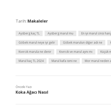
Tarih:
Makaleler
Aysberg kaç TL
Aysberg marul mu
En iyi marul cinsi hang
Göbek marul neye iyi gelir
Göbek marulun diğer adı ne
Kıvırcık marula ne denir
Kıvırcık ve marul aynı mı
Küçük m
Marul kaç TL 2024
Marul kafa ismi ne
Mor marul neden a
Önceki Yazı
Koka Ağacı Nasıl