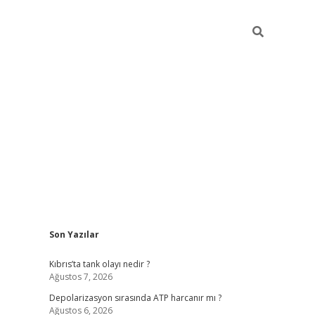
Sidebar
Son Yazılar
grandoperabet yeni giriş
Kıbrıs’ta tank olayı nedir ?
Ağustos 7, 2026
Depolarizasyon sırasında ATP harcanır mı ?
Ağustos 6, 2026