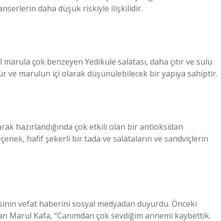
nserlerin daha düşük riskiyle ilişkilidir.
l marula çok benzeyen Yedikule salatası, daha çıtır ve sulu
r ve marulun içi olarak düşünülebilecek bir yapıya sahiptir.
arak hazırlandığında çok etkili olan bir antioksidan
çenek, hafif şekerli bir tada ve salataların ve sandviçlerin
sinin vefat haberini sosyal medyadan duyurdu. Önceki
şan Marul Kafa, “Canımdan çok sevdiğim annemi kaybettik.