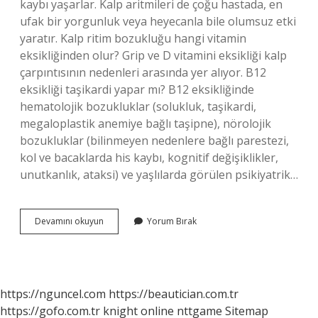
kaybı yaşarlar. Kalp aritmileri de çoğu hastada, en
ufak bir yorgunluk veya heyecanla bile olumsuz etki
yaratır. Kalp ritim bozukluğu hangi vitamin
eksikliğinden olur? Grip ve D vitamini eksikliği kalp
çarpıntısının nedenleri arasında yer alıyor. B12
eksikliği taşikardi yapar mı? B12 eksikliğinde
hematolojik bozukluklar (solukluk, taşikardi,
megaloplastik anemiye bağlı taşipne), nörolojik
bozukluklar (bilinmeyen nedenlere bağlı parestezi,
kol ve bacaklarda his kaybı, kognitif değişiklikler,
unutkanlık, ataksi) ve yaşlılarda görülen psikiyatrik…
B12
Devamını okuyun
Yorum Bırak
Eksikliği
Kalp
Ritmini
Bozar
Mı
https://nguncel.com
https://beautician.com.tr
https://gofo.com.tr
knight online
nttgame
Sitemap