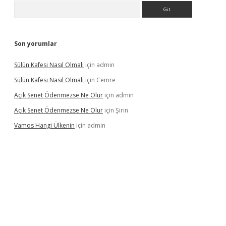
Arama
Son yorumlar
Sülün Kafesi Nasıl Olmalı
için
admin
Sülün Kafesi Nasıl Olmalı
için
Cemre
Açık Senet Ödenmezse Ne Olur
için
admin
Açık Senet Ödenmezse Ne Olur
için
Şirin
Vamos Hangi Ülkenin
için
admin
yeni giriş