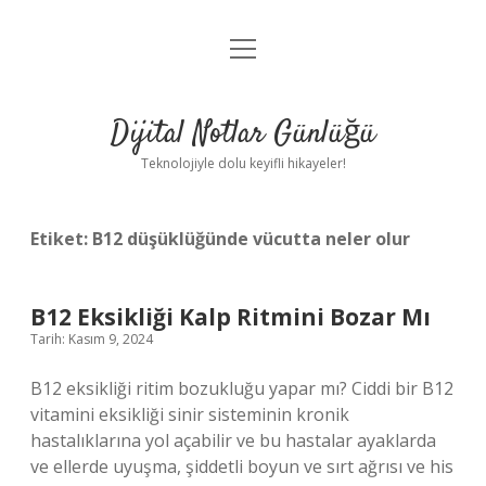
menüyü
Anasayfa
aç
Gizlilik Politikası
Dijital Notlar Günlüğü
Yasal Uyarı
Teknolojiyle dolu keyifli hikayeler!
Hakkımızda
Etiket:
B12 düşüklüğünde vücutta neler olur
B12 Eksikliği Kalp Ritmini Bozar Mı
Tarih: Kasım 9, 2024
B12 eksikliği ritim bozukluğu yapar mı? Ciddi bir B12
vitamini eksikliği sinir sisteminin kronik
hastalıklarına yol açabilir ve bu hastalar ayaklarda
ve ellerde uyuşma, şiddetli boyun ve sırt ağrısı ve his