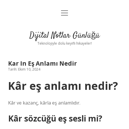
menüyü
Anasayfa
aç
Gizlilik Politikası
Dijital Notlar Günlüğü
Yasal Uyarı
Teknolojiyle dolu keyifli hikayeler!
Hakkımızda
Kar In Eş Anlamı Nedir
Tarih: Ekim 10, 2024
Kâr eş anlamı nedir?
Kâr ve kazanç, kârla eş anlamlıdır.
Kâr sözcüğü eş sesli mi?