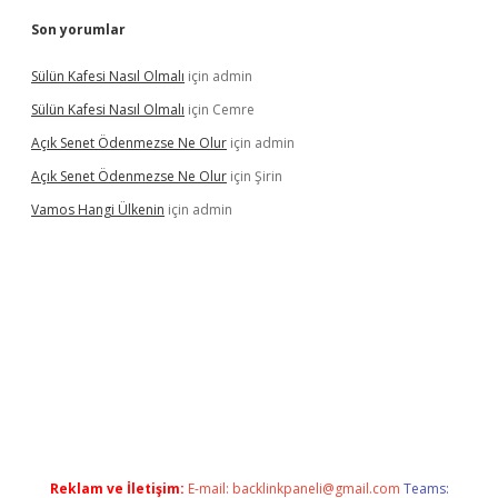
Son yorumlar
Sülün Kafesi Nasıl Olmalı
için
admin
Sülün Kafesi Nasıl Olmalı
için
Cemre
Açık Senet Ödenmezse Ne Olur
için
admin
Açık Senet Ödenmezse Ne Olur
için
Şirin
Vamos Hangi Ülkenin
için
admin
ş
Reklam ve İletişim:
E-mail:
backlinkpaneli@gmail.com
Teams: