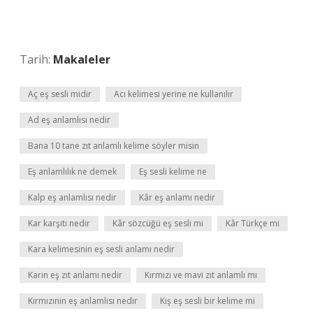
Tarih:
Makaleler
Aç eş sesli midir
Acı kelimesi yerine ne kullanılır
Ad eş anlamlısı nedir
Bana 10 tane zıt anlamlı kelime söyler misin
Eş anlamlılık ne demek
Eş sesli kelime ne
Kalp eş anlamlısı nedir
Kâr eş anlamı nedir
Kar karşıtı nedir
Kâr sözcüğü eş sesli mi
Kâr Türkçe mi
Kara kelimesinin eş sesli anlamı nedir
Karın eş zıt anlamı nedir
Kırmızı ve mavi zıt anlamlı mı
Kırmızının eş anlamlısı nedir
Kış eş sesli bir kelime mi