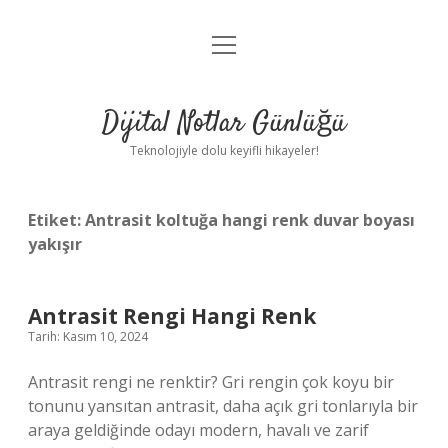
menüyü
Anasayfa
aç
Gizlilik Politikası
Dijital Notlar Günlüğü
Yasal Uyarı
Teknolojiyle dolu keyifli hikayeler!
Hakkımızda
Etiket:
Antrasit koltuğa hangi renk duvar boyası
yakışır
Antrasit Rengi Hangi Renk
Tarih: Kasım 10, 2024
Antrasit rengi ne renktir? Gri rengin çok koyu bir
tonunu yansıtan antrasit, daha açık gri tonlarıyla bir
araya geldiğinde odayı modern, havalı ve zarif