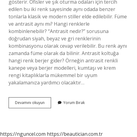
gösterir. Ofisler ve şık oturma odaları için tercih
edilen bu iki renk sayesinde aynı odada benzer
tonlarla klasik ve modern stiller elde edilebilir. Füme
ve antrasit aynı mı? Hangi renklerle
kombinlenebilir? “Antrasit nedir?” sorusuna
doğrudan siyah, beyaz ve gri renklerinin
kombinasyonu olarak cevap verilebilir. Bu renk aynı
zamanda füme olarak da bilinir. Antrasit koltuğa
hangi renk berjer gider? Örneğin antrasit renkli
kanepe veya berjer modelleri, kumtaşı ve krem ​​
rengi kitaplıklarla mükemmel bir uyum
yakalamanıza yardımcı olacaktır…
Antrasit
Devamını okuyun
Yorum Bırak
Rengi
Hangi
Renk
https://nguncel.com
https://beautician.com.tr