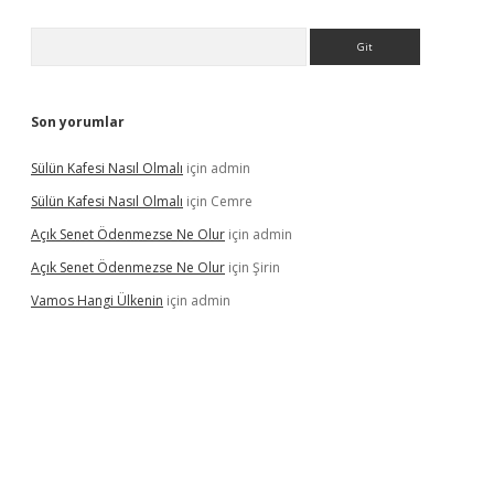
Arama
Son yorumlar
Sülün Kafesi Nasıl Olmalı
için
admin
Sülün Kafesi Nasıl Olmalı
için
Cemre
Açık Senet Ödenmezse Ne Olur
için
admin
Açık Senet Ödenmezse Ne Olur
için
Şirin
Vamos Hangi Ülkenin
için
admin
yeni giriş