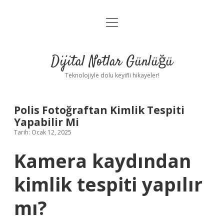
menüyü
Anasayfa
aç
Gizlilik Politikası
Dijital Notlar Günlüğü
Yasal Uyarı
Teknolojiyle dolu keyifli hikayeler!
Hakkımızda
Polis Fotoğraftan Kimlik Tespiti
Yapabilir Mi
Tarih: Ocak 12, 2025
Kamera kaydından
kimlik tespiti yapılır
mı?