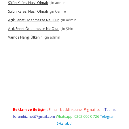
Sülün Kafesi Nasıl Olmalı
için
admin
Sülün Kafesi Nasıl Olmalı
için
Cemre
Açık Senet Ödenmezse Ne Olur
için
admin
Açık Senet Ödenmezse Ne Olur
için
Şirin
Vamos Hangi Ülkenin
için
admin
andoperabet yeni giriş
Reklam ve İletişim:
E-mail:
backlinkpaneli@gmail.com
Teams:
forumhizmeti@gmail.com
Whatsapp: 0262 606 0 726
Telegram:
@karabul