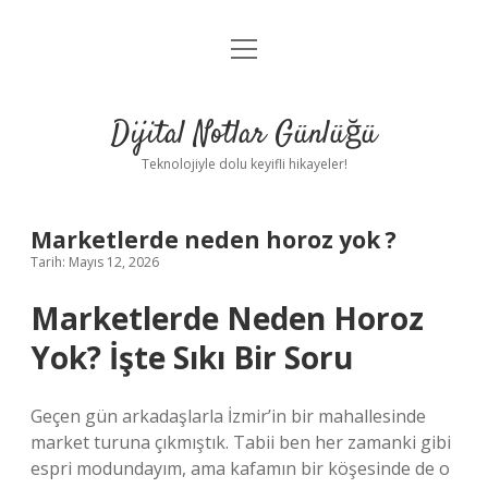
menüyü
Anasayfa
aç
Gizlilik Politikası
Dijital Notlar Günlüğü
Yasal Uyarı
Teknolojiyle dolu keyifli hikayeler!
Hakkımızda
Marketlerde neden horoz yok ?
Tarih: Mayıs 12, 2026
Marketlerde Neden Horoz
Yok? İşte Sıkı Bir Soru
Geçen gün arkadaşlarla İzmir’in bir mahallesinde
market turuna çıkmıştık. Tabii ben her zamanki gibi
espri modundayım, ama kafamın bir köşesinde de o