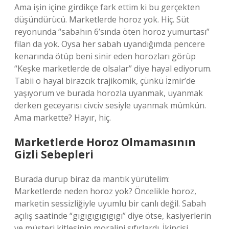
Ama işin içine girdikçe fark ettim ki bu gerçekten
düşündürücü. Marketlerde horoz yok. Hiç. Süt
reyonunda “sabahın 6’sında öten horoz yumurtası”
filan da yok. Oysa her sabah uyandığımda pencere
kenarında ötüp beni sinir eden horozları görüp
“Keşke marketlerde de olsalar” diye hayal ediyorum.
Tabii o hayal birazcık trajikomik, çünkü İzmir’de
yaşıyorum ve burada horozla uyanmak, uyanmak
derken geceyarısı civciv sesiyle uyanmak mümkün.
Ama markette? Hayır, hiç.
Marketlerde Horoz Olmamasının
Gizli Sebepleri
Burada durup biraz da mantık yürütelim:
Marketlerde neden horoz yok? Öncelikle horoz,
marketin sessizliğiyle uyumlu bir canlı değil. Sabah
açılış saatinde “gıgıgıgıgıgıgı” diye ötse, kasiyerlerin
ve müşteri kitlesinin moralini sıfırlardı. İkincisi,