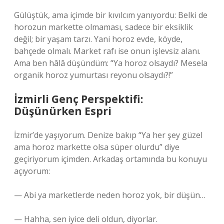
Gülüştük, ama içimde bir kıvılcım yanıyordu: Belki de
horozun markette olmaması, sadece bir eksiklik
değil; bir yaşam tarzı. Yani horoz evde, köyde,
bahçede olmalı. Market rafı ise onun işlevsiz alanı.
Ama ben hâlâ düşündüm: “Ya horoz olsaydı? Mesela
organik horoz yumurtası reyonu olsaydı?!”
İzmirli Genç Perspektifi:
Düşünürken Espri
İzmir’de yaşıyorum. Denize bakıp “Ya her şey güzel
ama horoz markette olsa süper olurdu” diye
geçiriyorum içimden. Arkadaş ortamında bu konuyu
açıyorum:
— Abi ya marketlerde neden horoz yok, bir düşün…
— Hahha, sen iyice deli oldun, diyorlar.