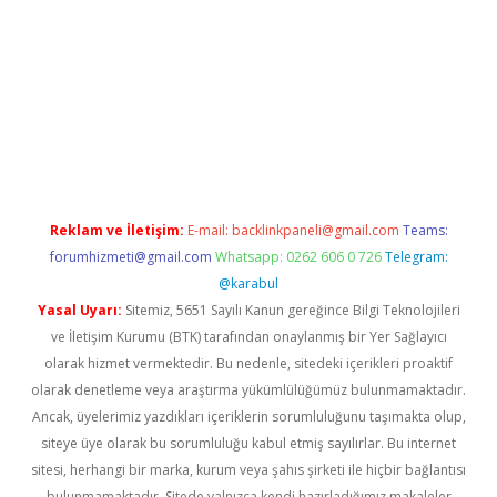
ş
Reklam ve İletişim:
E-mail:
backlinkpaneli@gmail.com
Teams:
forumhizmeti@gmail.com
Whatsapp: 0262 606 0 726
Telegram:
@karabul
Yasal Uyarı:
Sitemiz, 5651 Sayılı Kanun gereğince Bilgi Teknolojileri
ve İletişim Kurumu (BTK) tarafından onaylanmış bir Yer Sağlayıcı
olarak hizmet vermektedir. Bu nedenle, sitedeki içerikleri proaktif
olarak denetleme veya araştırma yükümlülüğümüz bulunmamaktadır.
Ancak, üyelerimiz yazdıkları içeriklerin sorumluluğunu taşımakta olup,
siteye üye olarak bu sorumluluğu kabul etmiş sayılırlar. Bu internet
sitesi, herhangi bir marka, kurum veya şahıs şirketi ile hiçbir bağlantısı
bulunmamaktadır. Sitede yalnızca kendi hazırladığımız makaleler