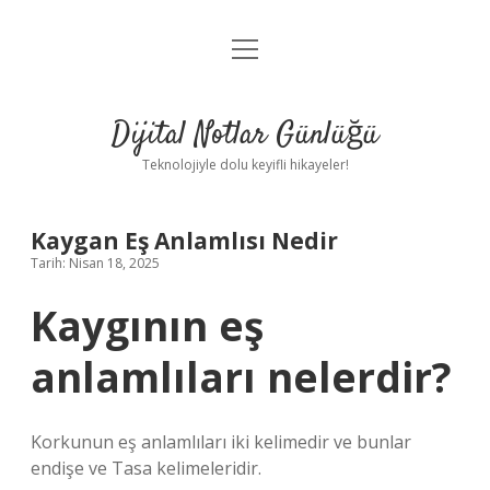
menüyü
Anasayfa
aç
Gizlilik Politikası
Dijital Notlar Günlüğü
Yasal Uyarı
Teknolojiyle dolu keyifli hikayeler!
Hakkımızda
Kaygan Eş Anlamlısı Nedir
Tarih: Nisan 18, 2025
Kaygının eş
anlamlıları nelerdir?
Korkunun eş anlamlıları iki kelimedir ve bunlar
endişe ve Tasa kelimeleridir.