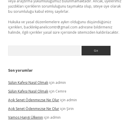
veya araştırma yükümlülüğümüz bulunmamaktadır. Ancak, üyelerimiz
yazdıkları içeriklerin sorumluluğunu taşımakta olup, siteye üye olarak
bu sorumluluğu kabul etmiş sayılırlar.
Hukuka ve yasal düzenlemelere aykırı olduğunu düşündüğünüz
içerikleri,
backlinkpanelicomtr@gmail.com
adresine bildirmeniz
halinde, ilgili içerikler yasal süre içerisinde sitemizden kaldırılacaktır.
Arama
Son yorumlar
Sülün Kafesi Nasıl Olmalı
için
admin
Sülün Kafesi Nasıl Olmalı
için
Cemre
Açık Senet Ödenmezse Ne Olur
için
admin
Açık Senet Ödenmezse Ne Olur
için
Şirin
Vamos Hangi Ülkenin
için
admin