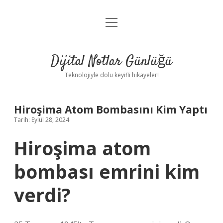
menüyü
Anasayfa
aç
Gizlilik Politikası
Dijital Notlar Günlüğü
Yasal Uyarı
Teknolojiyle dolu keyifli hikayeler!
Hakkımızda
Hiroşima Atom Bombasını Kim Yaptı
Tarih: Eylül 28, 2024
Hiroşima atom
bombası emrini kim
verdi?