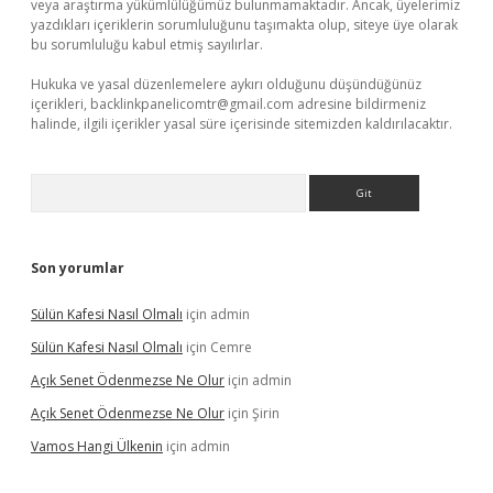
veya araştırma yükümlülüğümüz bulunmamaktadır. Ancak, üyelerimiz
yazdıkları içeriklerin sorumluluğunu taşımakta olup, siteye üye olarak
bu sorumluluğu kabul etmiş sayılırlar.
Hukuka ve yasal düzenlemelere aykırı olduğunu düşündüğünüz
içerikleri,
backlinkpanelicomtr@gmail.com
adresine bildirmeniz
halinde, ilgili içerikler yasal süre içerisinde sitemizden kaldırılacaktır.
Arama
Son yorumlar
Sülün Kafesi Nasıl Olmalı
için
admin
Sülün Kafesi Nasıl Olmalı
için
Cemre
Açık Senet Ödenmezse Ne Olur
için
admin
Açık Senet Ödenmezse Ne Olur
için
Şirin
Vamos Hangi Ülkenin
için
admin