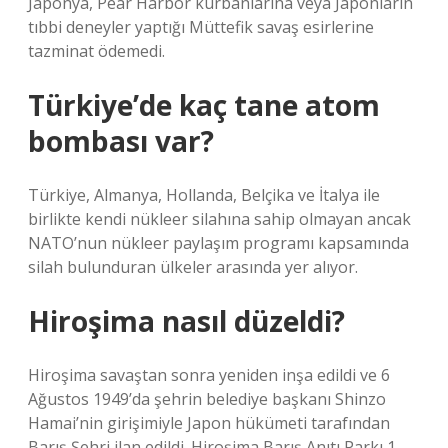
Japonya, Pear Harbor kurbanlarına veya Japonların
tıbbi deneyler yaptığı Müttefik savaş esirlerine
tazminat ödemedi.
Türkiye’de kaç tane atom
bombası var?
Türkiye, Almanya, Hollanda, Belçika ve İtalya ile
birlikte kendi nükleer silahına sahip olmayan ancak
NATO’nun nükleer paylaşım programı kapsamında
silah bulunduran ülkeler arasında yer alıyor.
Hiroşima nasıl düzeldi?
Hiroşima savaştan sonra yeniden inşa edildi ve 6
Ağustos 1949’da şehrin belediye başkanı Shinzo
Hamai’nin girişimiyle Japon hükümeti tarafından
Barış Şehri ilan edildi. Hiroşima Barış Anıtı Parkı 1