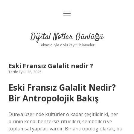
menüyü
Anasayfa
aç
Gizlilik Politikası
Dijital Notlar Günlüğü
Yasal Uyarı
Teknolojiyle dolu keyifli hikayeler!
Hakkımızda
Eski Fransız Galalit nedir ?
Tarih: Eylül 28, 2025
Eski Fransız Galalit Nedir?
Bir Antropolojik Bakış
Dünya üzerinde kültürler o kadar çeşitlidir ki, her
birinin kendi benzersiz ritüelleri, sembolleri ve
toplumsal yapıları vardır. Bir antropolog olarak, bu