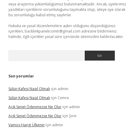
veya araştırma yükümlülüğümüz bulunmamaktadır. Ancak, üyelerimiz
yazdıkları içeriklerin sorumluluğunu taşımakta olup, siteye üye olarak
bu sorumluluğu kabul etmiş sayılırlar.
Hukuka ve yasal düzenlemelere aykırı olduğunu düşündüğünüz
içerikleri,
backlinkpanelicomtr@gmail.com
adresine bildirmeniz
halinde, ilgili içerikler yasal süre içerisinde sitemizden kaldırılacaktır.
Arama
Son yorumlar
Sülün Kafesi Nasıl Olmalı
için
admin
Sülün Kafesi Nasıl Olmalı
için
Cemre
Açık Senet Ödenmezse Ne Olur
için
admin
Açık Senet Ödenmezse Ne Olur
için
Şirin
Vamos Hangi Ülkenin
için
admin