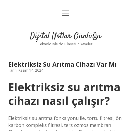
menüyü
Anasayfa
aç
Gizlilik Politikası
Dijital Notlar Günlüğü
Yasal Uyarı
Teknolojiyle dolu keyifli hikayeler!
Hakkımızda
Elektriksiz Su Arıtma Cihazı Var Mı
Tarih: Kasım 14, 2024
Elektriksiz su arıtma
cihazı nasıl çalışır?
Elektriksiz su arıtma fonksiyonu ile, tortu filtresi, ön
karbon kompleks filtresi, ters ozmos membran