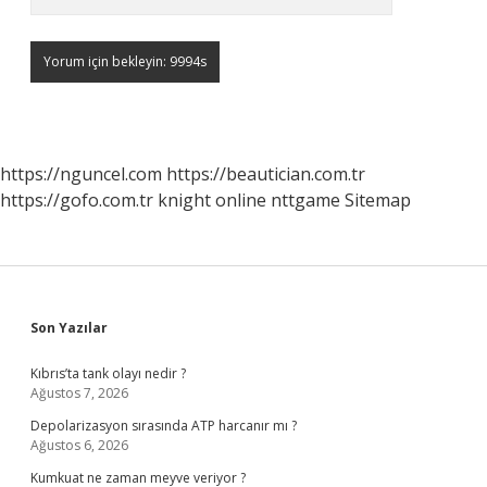
https://nguncel.com
https://beautician.com.tr
https://gofo.com.tr
knight online
nttgame
Sitemap
Sidebar
Son Yazılar
Kıbrıs’ta tank olayı nedir ?
Ağustos 7, 2026
Depolarizasyon sırasında ATP harcanır mı ?
Ağustos 6, 2026
Kumkuat ne zaman meyve veriyor ?