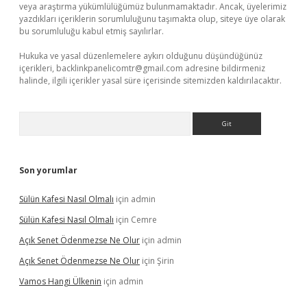
veya araştırma yükümlülüğümüz bulunmamaktadır. Ancak, üyelerimiz
yazdıkları içeriklerin sorumluluğunu taşımakta olup, siteye üye olarak
bu sorumluluğu kabul etmiş sayılırlar.
Hukuka ve yasal düzenlemelere aykırı olduğunu düşündüğünüz
içerikleri,
backlinkpanelicomtr@gmail.com
adresine bildirmeniz
halinde, ilgili içerikler yasal süre içerisinde sitemizden kaldırılacaktır.
Arama
Son yorumlar
Sülün Kafesi Nasıl Olmalı
için
admin
Sülün Kafesi Nasıl Olmalı
için
Cemre
Açık Senet Ödenmezse Ne Olur
için
admin
Açık Senet Ödenmezse Ne Olur
için
Şirin
Vamos Hangi Ülkenin
için
admin