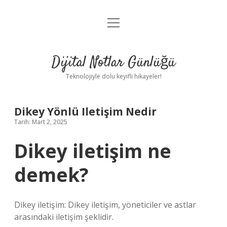
menüyü
Anasayfa
aç
Gizlilik Politikası
Dijital Notlar Günlüğü
Yasal Uyarı
Teknolojiyle dolu keyifli hikayeler!
Hakkımızda
Dikey Yönlü Iletişim Nedir
Tarih: Mart 2, 2025
Dikey iletişim ne
demek?
Dikey iletişim: Dikey iletişim, yöneticiler ve astlar
arasındaki iletişim şeklidir.