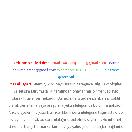
ş
Reklam ve İletişim:
E-mail:
backlinkpaneli@gmail.com
Teams:
forumhizmeti@gmail.com
Whatsapp: 0262 606 0 726
Telegram:
@karabul
Yasal Uyarı:
Sitemiz, 5651 Sayılı Kanun gereğince Bilgi Teknolojileri
ve İletişim Kurumu (BTK) tarafından onaylanmış bir Yer Sağlayıcı
olarak hizmet vermektedir. Bu nedenle, sitedeki içerikleri proaktif
olarak denetleme veya araştırma yükümlülüğümüz bulunmamaktadır.
Ancak, üyelerimiz yazdıkları içeriklerin sorumluluğunu taşımakta olup,
siteye üye olarak bu sorumluluğu kabul etmiş sayılırlar. Bu internet
sitesi, herhangi bir marka, kurum veya şahıs şirketi ile hiçbir bağlantısı