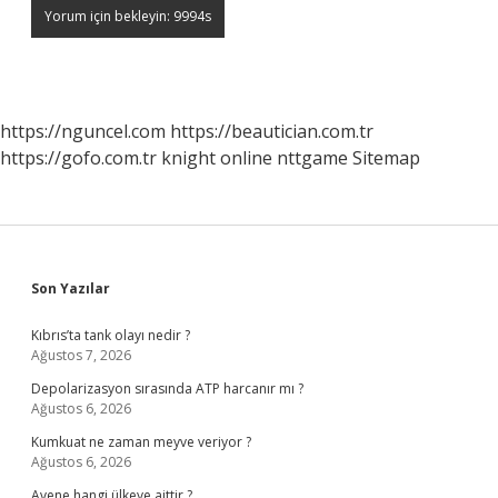
https://nguncel.com
https://beautician.com.tr
https://gofo.com.tr
knight online
nttgame
Sitemap
Sidebar
Son Yazılar
Kıbrıs’ta tank olayı nedir ?
Ağustos 7, 2026
Depolarizasyon sırasında ATP harcanır mı ?
Ağustos 6, 2026
Kumkuat ne zaman meyve veriyor ?
Ağustos 6, 2026
Avene hangi ülkeye aittir ?