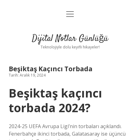
menüyü
Anasayfa
aç
Gizlilik Politikası
Dijital Notlar Günlüğü
Yasal Uyarı
Teknolojiyle dolu keyifli hikayeler!
Hakkımızda
Beşiktaş Kaçıncı Torbada
Tarih: Aralık 19, 2024
Beşiktaş kaçıncı
torbada 2024?
2024-25 UEFA Avrupa Ligi’nin torbaları açıklandı.
Fenerbahçe ikinci torbada, Galatasaray ise üçüncü