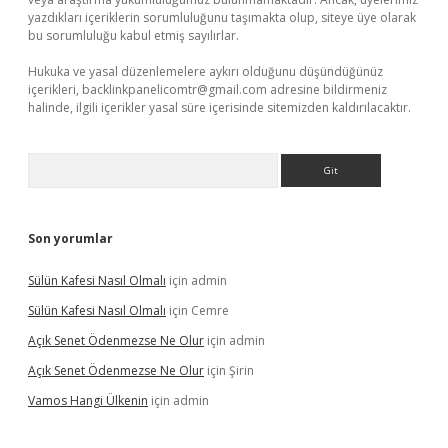
yazdıkları içeriklerin sorumluluğunu taşımakta olup, siteye üye olarak
bu sorumluluğu kabul etmiş sayılırlar.
Hukuka ve yasal düzenlemelere aykırı olduğunu düşündüğünüz
içerikleri,
backlinkpanelicomtr@gmail.com
adresine bildirmeniz
halinde, ilgili içerikler yasal süre içerisinde sitemizden kaldırılacaktır.
Arama
Son yorumlar
Sülün Kafesi Nasıl Olmalı
için
admin
Sülün Kafesi Nasıl Olmalı
için
Cemre
Açık Senet Ödenmezse Ne Olur
için
admin
Açık Senet Ödenmezse Ne Olur
için
Şirin
Vamos Hangi Ülkenin
için
admin