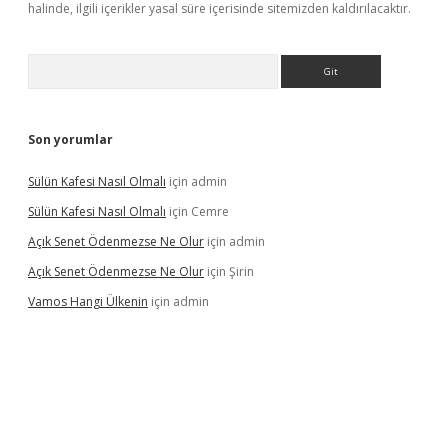
halinde, ilgili içerikler yasal süre içerisinde sitemizden kaldırılacaktır.
Arama
Son yorumlar
Sülün Kafesi Nasıl Olmalı
için
admin
Sülün Kafesi Nasıl Olmalı
için
Cemre
Açık Senet Ödenmezse Ne Olur
için
admin
Açık Senet Ödenmezse Ne Olur
için
Şirin
Vamos Hangi Ülkenin
için
admin