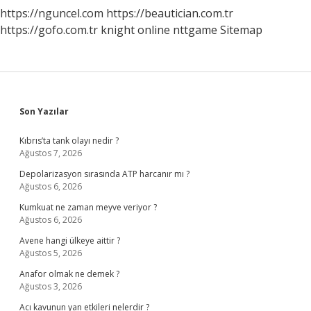
https://nguncel.com
https://beautician.com.tr
https://gofo.com.tr
knight online
nttgame
Sitemap
Sidebar
Son Yazılar
Kıbrıs’ta tank olayı nedir ?
Ağustos 7, 2026
Depolarizasyon sırasında ATP harcanır mı ?
Ağustos 6, 2026
Kumkuat ne zaman meyve veriyor ?
Ağustos 6, 2026
Avene hangi ülkeye aittir ?
Ağustos 5, 2026
Anafor olmak ne demek ?
Ağustos 3, 2026
Acı kavunun yan etkileri nelerdir ?