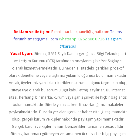
ndoperabet yeni giriş
Reklam ve İletişim:
E-mail:
backlinkpaneli@gmail.com
Teams:
forumhizmeti@gmail.com
Whatsapp: 0262 606 0 726
Telegram:
@karabul
Yasal Uyarı:
Sitemiz, 5651 Sayılı Kanun gereğince Bilgi Teknolojileri
ve İletişim Kurumu (BTK) tarafından onaylanmış bir Yer Sağlayıcı
olarak hizmet vermektedir. Bu nedenle, sitedeki içerikleri proaktif
olarak denetleme veya araştırma yükümlülüğümüz bulunmamaktadır.
Ancak, üyelerimiz yazdıkları içeriklerin sorumluluğunu taşımakta olup,
siteye üye olarak bu sorumluluğu kabul etmiş sayılırlar. Bu internet
sitesi, herhangi bir marka, kurum veya şahıs şirketi ile hiçbir bağlantısı
bulunmamaktadır. Sitede yalnızca kendi hazırladığımız makaleler
paylaşılmaktadır. Burada yer alan içerikler haber niteliği taşımamakta
olup, gerçek kurum ve kişiler hakkında paylaşım yapılmamaktadır.
Gerçek kurum ve kişiler ile isim benzerlikleri tamamen tesadüfidir.
Sitemiz, kar amacı gütmeyen ve tamamen ücretsiz bir bilgi paylaşım