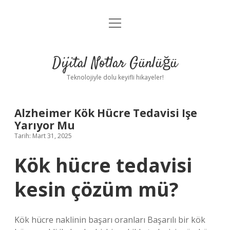
menüyü
Anasayfa
aç
Gizlilik Politikası
Dijital Notlar Günlüğü
Yasal Uyarı
Teknolojiyle dolu keyifli hikayeler!
Hakkımızda
Alzheimer Kök Hücre Tedavisi Işe
Yarıyor Mu
Tarih: Mart 31, 2025
Kök hücre tedavisi
kesin çözüm mü?
Kök hücre naklinin başarı oranları Başarılı bir kök