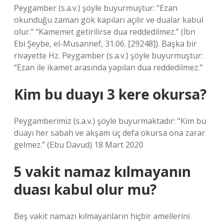
Peygamber (s.a.v.) şöyle buyurmuştur: “Ezan
okunduğu zaman gök kapıları açılır ve dualar kabul
olur.” “Kamemet getirilirse dua reddedilmez.” (İbn
Ebi Şeybe, el-Musannef, 31.06. [29248]). Başka bir
rivayette Hz. Peygamber (s.a.v.) şöyle buyurmuştur:
“Ezan ile ikamet arasında yapılan dua reddedilmez.”
Kim bu duayı 3 kere okursa?
Peygamberimiz (s.a.v.) şöyle buyurmaktadır: “Kim bu
duayı her sabah ve akşam üç defa okursa ona zarar
gelmez.” (Ebu Davud) 18 Mart 2020
5 vakit namaz kılmayanın
duası kabul olur mu?
Beş vakit namazı kılmayanların hiçbir amellerini