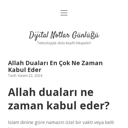
menüyü
Anasayfa
aç
Gizlilik Politikası
Dijital Notlar Günlüğü
Yasal Uyarı
Teknolojiyle dolu keyifli hikayeler!
Hakkımızda
Allah Duaları En Çok Ne Zaman
Kabul Eder
Tarih: Kasım 22, 2024
Allah duaları ne
zaman kabul eder?
İslam dinine göre namazın özel bir vakti veya belli