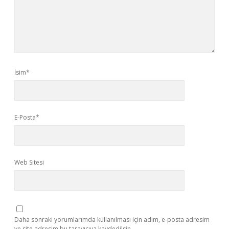
İsim*
E-Posta*
Web Sitesi
Daha sonraki yorumlarımda kullanılması için adım, e-posta adresim
ve site adresim bu tarayıcıya kaydedilsin.