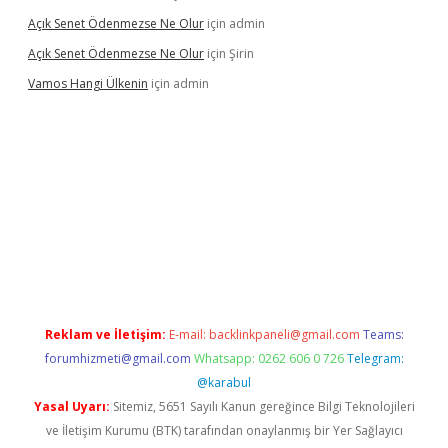
Açık Senet Ödenmezse Ne Olur
için
admin
Açık Senet Ödenmezse Ne Olur
için
Şirin
Vamos Hangi Ülkenin
için
admin
randoperabet yeni giriş
Reklam ve İletişim:
E-mail:
backlinkpaneli@gmail.com
Teams:
forumhizmeti@gmail.com
Whatsapp: 0262 606 0 726
Telegram:
@karabul
Yasal Uyarı:
Sitemiz, 5651 Sayılı Kanun gereğince Bilgi Teknolojileri
ve İletişim Kurumu (BTK) tarafından onaylanmış bir Yer Sağlayıcı