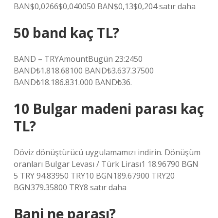
BAN$0,0266$0,040050 BAN$0,13$0,204 satır daha
50 band kaç TL?
BAND – TRYAmountBugün 23:2450
BAND₺1.818.68100 BAND₺3.637.37500
BAND₺18.186.831.000 BAND₺36.
10 Bulgar madeni parası kaç
TL?
Döviz dönüştürücü uygulamamızı indirin. Dönüşüm
oranları Bulgar Levası / Türk Lirası1 18.96790 BGN
5 TRY 94.83950 TRY10 BGN189.67900 TRY20
BGN379.35800 TRY8 satır daha
Bani ne parası?