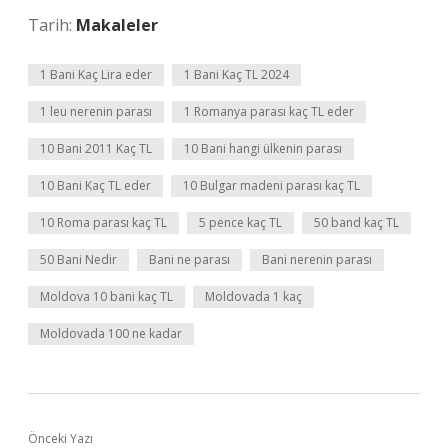
Tarih:
Makaleler
1 Bani Kaç Lira eder
1 Bani Kaç TL 2024
1 leu nerenin parası
1 Romanya parası kaç TL eder
10 Bani 2011 Kaç TL
10 Bani hangi ülkenin parası
10 Bani Kaç TL eder
10 Bulgar madeni parası kaç TL
10 Roma parası kaç TL
5 pence kaç TL
50 band kaç TL
50 Bani Nedir
Bani ne parası
Bani nerenin parası
Moldova 10 bani kaç TL
Moldovada 1 kaç
Moldovada 100 ne kadar
Önceki Yazı