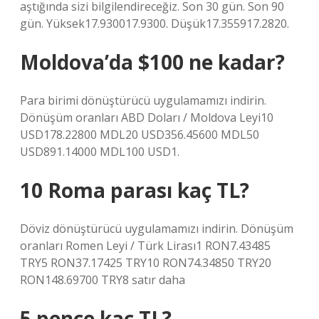
aştığında sizi bilgilendireceğiz. Son 30 gün. Son 90
gün. Yüksek17.930017.9300. Düşük17.355917.2820.
Moldova’da $100 ne kadar?
Para birimi dönüştürücü uygulamamızı indirin.
Dönüşüm oranları ABD Doları / Moldova Leyi10
USD178.22800 MDL20 USD356.45600 MDL50
USD891.14000 MDL100 USD1.
10 Roma parası kaç TL?
Döviz dönüştürücü uygulamamızı indirin. Dönüşüm
oranları Romen Leyi / Türk Lirası1 RON7.43485
TRY5 RON37.17425 TRY10 RON74.34850 TRY20
RON148.69700 TRY8 satır daha
5 pence kaç TL?