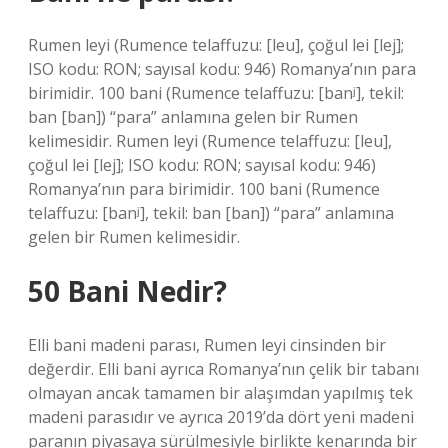
Rumen leyi (Rumence telaffuzu: [leu], çoğul lei [lej];
ISO kodu: RON; sayısal kodu: 946) Romanya’nın para
birimidir. 100 bani (Rumence telaffuzu: [banʲ], tekil:
ban [ban]) “para” anlamına gelen bir Rumen
kelimesidir. Rumen leyi (Rumence telaffuzu: [leu],
çoğul lei [lej]; ISO kodu: RON; sayısal kodu: 946)
Romanya’nın para birimidir. 100 bani (Rumence
telaffuzu: [banʲ], tekil: ban [ban]) “para” anlamına
gelen bir Rumen kelimesidir.
50 Bani Nedir?
Elli bani madeni parası, Rumen leyi cinsinden bir
değerdir. Elli bani ayrıca Romanya’nın çelik bir tabanı
olmayan ancak tamamen bir alaşımdan yapılmış tek
madeni parasıdır ve ayrıca 2019’da dört yeni madeni
paranın piyasaya sürülmesiyle birlikte kenarında bir