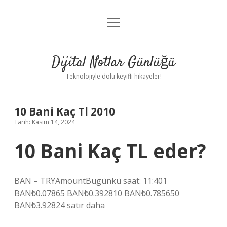
menüyü
Anasayfa
aç
Gizlilik Politikası
Dijital Notlar Günlüğü
Yasal Uyarı
Teknolojiyle dolu keyifli hikayeler!
Hakkımızda
10 Bani Kaç Tl 2010
Tarih: Kasım 14, 2024
10 Bani Kaç TL eder?
BAN – TRYAmountBugünkü saat: 11:401
BAN₺0.07865 BAN₺0.392810 BAN₺0.785650
BAN₺3.92824 satır daha