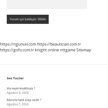
https://nguncel.com
https://beautician.com.tr
https://gofo.com.tr
knight online
nttgame
Sitemap
Sidebar
Son Yazılar
Via neyin kısaltması ?
Ağustos 9, 2026
Kıbrıs’ta tank olayı nedir ?
Ağustos 7, 2026