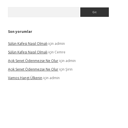
Arama
Son yorumlar
Sülün Kafesi Nasıl Olmalı
için
admin
Sülün Kafesi Nasıl Olmalı
için
Cemre
Açık Senet Ödenmezse Ne Olur
için
admin
Açık Senet Ödenmezse Ne Olur
için
Şirin
Vamos Hangi Ülkenin
için
admin
yeni giriş