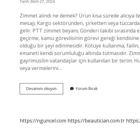
Tarih: Ekim 27, 2024
Zimmet alındı ne demek? Ürün kısa sürede alıcıya te
mesajı; Kargo sektöründen, şirketten veya tüccard
gelir. PTT zimmet beyanı; Gönderi takibi sırasında
geçirme, kamu görevlisinin görevi gereği kendisi
olduğu bir şeyi edinmesidir. Kötüye kullanma, failin,
emaneti kendi sorumluluğu altında tutmasıdır. Zim
gayrimüslim vatandaşlar için kullanılan bir terim. Hu
veya vermelerini…
Zimmet
Devamını okuyun
Yorum Bırak
Almak
Ne
Demek
https://nguncel.com
https://beautician.com.tr
https: