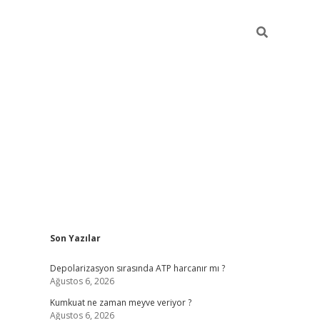
Sidebar
Son Yazılar
grandoperabet 
Depolarizasyon sırasında ATP harcanır mı ?
Ağustos 6, 2026
Kumkuat ne zaman meyve veriyor ?
Ağustos 6, 2026