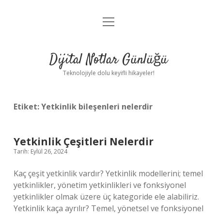
menüyü
Anasayfa
aç
Gizlilik Politikası
Dijital Notlar Günlüğü
Yasal Uyarı
Teknolojiyle dolu keyifli hikayeler!
Hakkımızda
Etiket:
Yetkinlik bileşenleri nelerdir
Yetkinlik Çeşitleri Nelerdir
Tarih: Eylül 26, 2024
Kaç çeşit yetkinlik vardır? Yetkinlik modellerini; temel
yetkinlikler, yönetim yetkinlikleri ve fonksiyonel
yetkinlikler olmak üzere üç kategoride ele alabiliriz.
Yetkinlik kaça ayrılır? Temel, yönetsel ve fonksiyonel