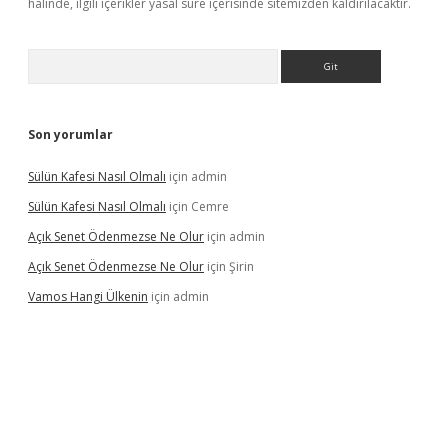
halinde, ilgili içerikler yasal süre içerisinde sitemizden kaldırılacaktır.
Arama
Son yorumlar
Sülün Kafesi Nasıl Olmalı
için
admin
Sülün Kafesi Nasıl Olmalı
için
Cemre
Açık Senet Ödenmezse Ne Olur
için
admin
Açık Senet Ödenmezse Ne Olur
için
Şirin
Vamos Hangi Ülkenin
için
admin