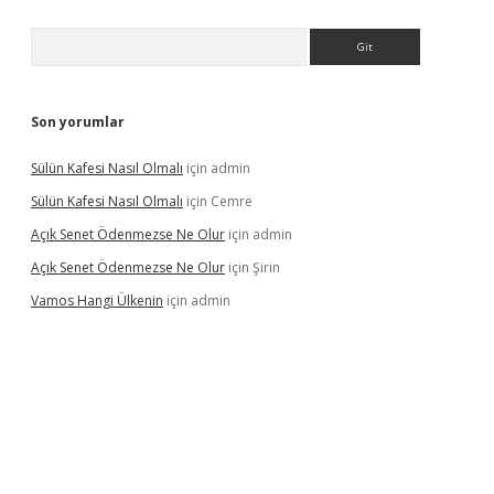
Arama
Son yorumlar
Sülün Kafesi Nasıl Olmalı
için
admin
Sülün Kafesi Nasıl Olmalı
için
Cemre
Açık Senet Ödenmezse Ne Olur
için
admin
Açık Senet Ödenmezse Ne Olur
için
Şirin
Vamos Hangi Ülkenin
için
admin
ndoperabet yeni giriş