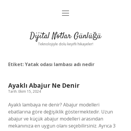
menüyü
Anasayfa
aç
Gizlilik Politikası
Dijital Notlar Günlüğü
Yasal Uyarı
Teknolojiyle dolu keyifli hikayeler!
Hakkımızda
Etiket:
Yatak odası lambası adı nedir
Ayaklı Abajur Ne Denir
Tarih: Ekim 15, 2024
Ayaklı lambaya ne denir? Abajur modelleri
ebatlarına göre değişiklik göstermektedir. Uzun
abajur ve küçük abajur modelleri arasından
mekanınıza en uygun olanı seçebilirsiniz. Ayrıca 3