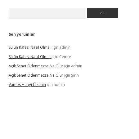
Arama
Son yorumlar
Sülün Kafesi Nasıl Olmalı
için
admin
Sülün Kafesi Nasıl Olmalı
için
Cemre
Açık Senet Ödenmezse Ne Olur
için
admin
Açık Senet Ödenmezse Ne Olur
için
Şirin
Vamos Hangi Ülkenin
için
admin
yeni giriş