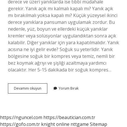
derece ve üzeri yanıklarda ise tıbbi müdahale
gerekir. Yanık açık mı kalmalı kapalı mı? Yanık açık
mı bırakılmalı yoksa kapalı mı? Küçük yüzeysel ikinci
derece yanıklara pansuman uygulamak zordur. Bu
nedenle, yüz, boyun ve ellerdeki küçük yanıklar
kremler veya solüsyonlar uygulandıktan sonra açık
kalabilir. Diğer yanıklar için yara kapatılmalıdır. Yanık
acısına ne iyi gelir evde? Soğuk su yeterlidir. Yanık
bölgesine soğuk bir kompres veya temiz, nemli bir
bez koymak ağrıyı ve şişliği azaltmaya yardımcı
olacaktır. Her 5-15 dakikada bir soğuk kompres…
Yanığın
Devamını okuyun
Yorum Bırak
Çabuk
Iyileşmesi
Için
Ne
Yapılmalı
https://nguncel.com
https://beautician.com.tr
https://gofo.com.tr
knight online
nttgame
Sitemap