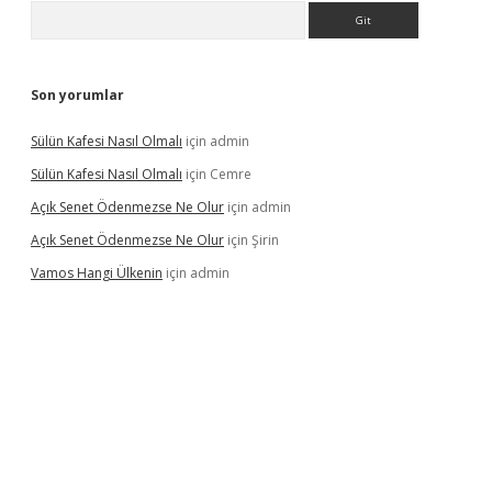
Arama
Son yorumlar
Sülün Kafesi Nasıl Olmalı
için
admin
Sülün Kafesi Nasıl Olmalı
için
Cemre
Açık Senet Ödenmezse Ne Olur
için
admin
Açık Senet Ödenmezse Ne Olur
için
Şirin
Vamos Hangi Ülkenin
için
admin
yeni giriş