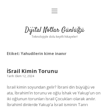
menüyü
Anasayfa
aç
Gizlilik Politikası
Dijital Notlar Günlüğü
Yasal Uyarı
Teknolojiyle dolu keyifli hikayeler!
Hakkımızda
Etiket:
Yahudilerin kime inanır
İSrail Kimin Torunu
Tarih: Ekim 12, 2024
İsrail kimin soyundan gelir? İbrani din büyüğü ve
ata, İbrahim’in torunu ve oğlu İshak ve Yakup’un on
iki oğlunun torunları İsrail Çocukları olarak anılır.
İbrahimî dinlerde Yakup’a İsrail isminin Tanrı