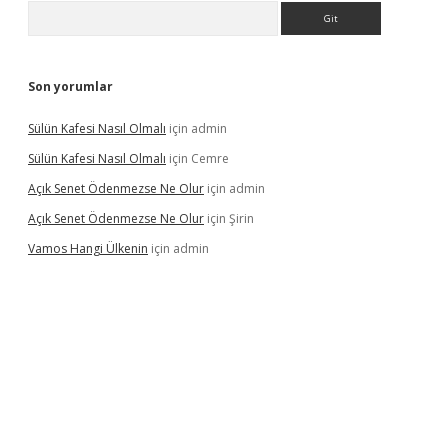
Arama
Son yorumlar
Sülün Kafesi Nasıl Olmalı
için
admin
Sülün Kafesi Nasıl Olmalı
için
Cemre
Açık Senet Ödenmezse Ne Olur
için
admin
Açık Senet Ödenmezse Ne Olur
için
Şirin
Vamos Hangi Ülkenin
için
admin
et yeni giriş