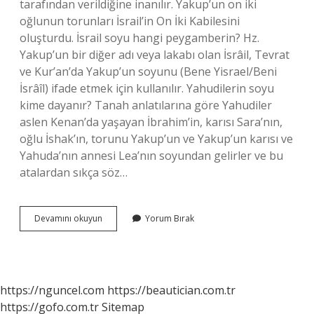
tarafından verildiğine inanılır. Yakup’un on iki
oğlunun torunları İsrail’in On İki Kabilesini
oluşturdu. İsrail soyu hangi peygamberin? Hz.
Yakup’un bir diğer adı veya lakabı olan İsrâil, Tevrat
ve Kur’an’da Yakup’un soyunu (Bene Yisrael/Beni
İsrâîl) ifade etmek için kullanılır. Yahudilerin soyu
kime dayanır? Tanah anlatılarına göre Yahudiler
aslen Kenan’da yaşayan İbrahim’in, karısı Sara’nın,
oğlu İshak’ın, torunu Yakup’un ve Yakup’un karısı ve
Yahuda’nın annesi Lea’nın soyundan gelirler ve bu
atalardan sıkça söz…
İSrail
Devamını okuyun
Yorum Bırak
Kimin
Torunu
https://nguncel.com
https://beautician.com.tr
https://gofo.com.tr
Sitemap