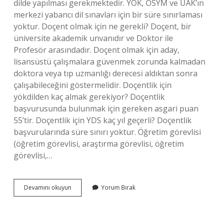
dilde yapılması gerekmektedir. YÖK, ÖSYM ve ÜAK’ın
merkezi yabancı dil sınavları için bir süre sınırlaması
yoktur. Doçent olmak için ne gerekli? Doçent, bir
üniversite akademik unvanıdır ve Doktor ile
Profesör arasındadır. Doçent olmak için aday,
lisansüstü çalışmalara güvenmek zorunda kalmadan
doktora veya tıp uzmanlığı derecesi aldıktan sonra
çalışabileceğini göstermelidir. Doçentlik için
yökdilden kaç almak gerekiyor? Doçentlik
başvurusunda bulunmak için gereken asgari puan
55’tir. Doçentlik için YDS kaç yıl geçerli? Doçentlik
başvurularında süre sınırı yoktur. Öğretim görevlisi
(öğretim görevlisi, araştırma görevlisi, öğretim
görevlisi,…
Doçent
Devamını okuyun
Yorum Bırak
Olmak
Için
Yabancı