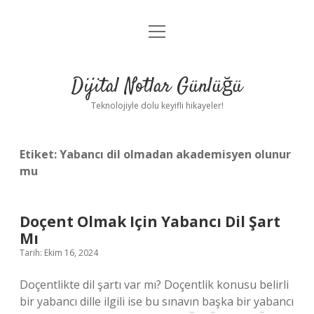
menüyü
Anasayfa
aç
Gizlilik Politikası
Dijital Notlar Günlüğü
Yasal Uyarı
Teknolojiyle dolu keyifli hikayeler!
Hakkımızda
Etiket:
Yabancı dil olmadan akademisyen olunur
mu
Doçent Olmak Için Yabancı Dil Şart
Mı
Tarih: Ekim 16, 2024
Doçentlikte dil şartı var mı? Doçentlik konusu belirli
bir yabancı dille ilgili ise bu sınavın başka bir yabancı