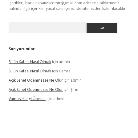
içerikleri,
backlinkpanelicomtr@gmail.com
adresine bildirmeniz
halinde, ilgili içerikler yasal süre içerisinde sitemizden kaldırılacaktır.
Arama
Son yorumlar
Sülün Kafesi Nasıl Olmalı
için
admin
Sülün Kafesi Nasıl Olmalı
için
Cemre
Açık Senet Ödenmezse Ne Olur
için
admin
Açık Senet Ödenmezse Ne Olur
için
Şirin
Vamos Hangi Ülkenin
için
admin