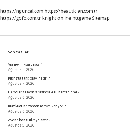
Dil
Şart
https://nguncel.com
https://beautician.com.tr
Mı
https://gofo.com.tr
knight online
nttgame
Sitemap
Sidebar
Son Yazılar
Via neyin kısaltması ?
Ağustos 9, 2026
Kıbrıs’ta tank olayı nedir ?
Ağustos 7, 2026
Depolarizasyon sırasında ATP harcanır mı ?
Ağustos 6, 2026
Kumkuat ne zaman meyve veriyor ?
Ağustos 6, 2026
Avene hangi ülkeye aittir ?
Ağustos 5, 2026