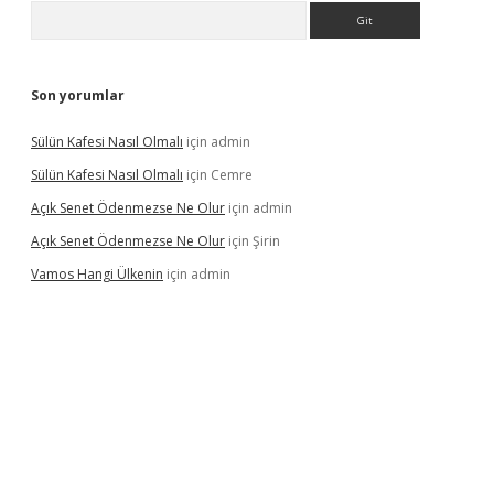
Arama
Son yorumlar
Sülün Kafesi Nasıl Olmalı
için
admin
Sülün Kafesi Nasıl Olmalı
için
Cemre
Açık Senet Ödenmezse Ne Olur
için
admin
Açık Senet Ödenmezse Ne Olur
için
Şirin
Vamos Hangi Ülkenin
için
admin
yeni giriş