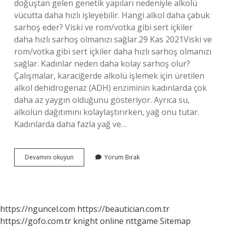
doğuştan gelen genetik yapıları nedeniyle alkolü
vücutta daha hızlı işleyebilir. Hangi alkol daha çabuk
sarhoş eder? Viski ve rom/votka gibi sert içkiler
daha hızlı sarhoş olmanızı sağlar.29 Kas 2021Viski ve
rom/votka gibi sert içkiler daha hızlı sarhoş olmanızı
sağlar. Kadınlar neden daha kolay sarhoş olur?
Çalışmalar, karaciğerde alkolü işlemek için üretilen
alkol dehidrogenaz (ADH) enziminin kadınlarda çok
daha az yaygın olduğunu gösteriyor. Ayrıca su,
alkolün dağıtımını kolaylaştırırken, yağ onu tutar.
Kadınlarda daha fazla yağ ve…
Kimler
Devamını okuyun
Yorum Bırak
Daha
Kolay
Sarhoş
Olur
https://nguncel.com
https://beautician.com.tr
https://gofo.com.tr
knight online
nttgame
Sitemap