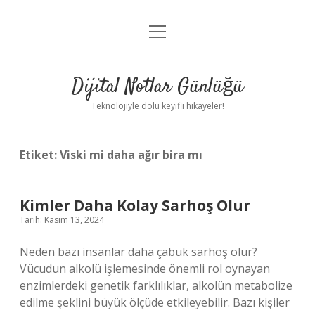
menüyü
Anasayfa
aç
Gizlilik Politikası
Dijital Notlar Günlüğü
Yasal Uyarı
Teknolojiyle dolu keyifli hikayeler!
Hakkımızda
Etiket:
Viski mi daha ağır bira mı
Kimler Daha Kolay Sarhoş Olur
Tarih: Kasım 13, 2024
Neden bazı insanlar daha çabuk sarhoş olur?
Vücudun alkolü işlemesinde önemli rol oynayan
enzimlerdeki genetik farklılıklar, alkolün metabolize
edilme şeklini büyük ölçüde etkileyebilir. Bazı kişiler