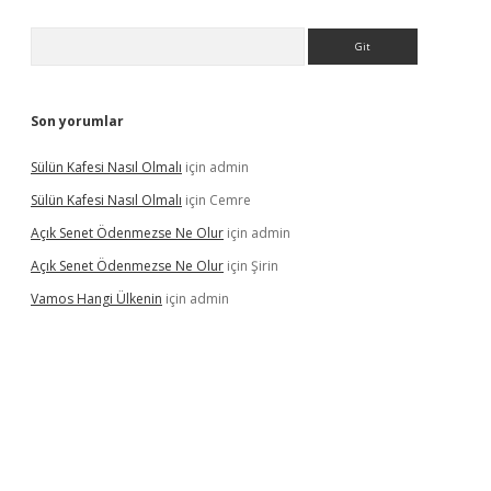
Arama
Son yorumlar
Sülün Kafesi Nasıl Olmalı
için
admin
Sülün Kafesi Nasıl Olmalı
için
Cemre
Açık Senet Ödenmezse Ne Olur
için
admin
Açık Senet Ödenmezse Ne Olur
için
Şirin
Vamos Hangi Ülkenin
için
admin
yeni giriş