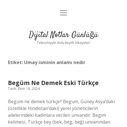
menüyü
Anasayfa
aç
Gizlilik Politikası
Dijital Notlar Günlüğü
Yasal Uyarı
Teknolojiyle dolu keyifli hikayeler!
Hakkımızda
Etiket:
Umay isminin anlamı nedir
Begüm Ne Demek Eski Türkçe
Tarih: Ekim 18, 2024
Begüm ne demek türkçe? Begum, Güney Asya’daki
(özellikle Hindistan’daki) yerel yöneticilerin
ailelerindeki kadınlara verilen unvandır. Begım
kelimesi, Türkçe bey (bek, beg, beğ) unvanından