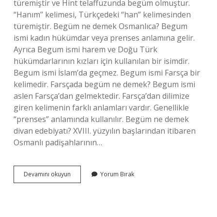
türemiştir ve Hint telaffuzunda begüm olmuştur.
“Hanım” kelimesi, Türkçedeki “han” kelimesinden
türemiştir. Begüm ne demek Osmanlıca? Begum
ismi kadın hükümdar veya prenses anlamına gelir.
Ayrıca Begum ismi harem ve Doğu Türk
hükümdarlarının kızları için kullanılan bir isimdir.
Begum ismi İslam’da geçmez. Begum ismi Farsça bir
kelimedir. Farsçada begüm ne demek? Begum ismi
aslen Farsça’dan gelmektedir. Farsça’dan dilimize
giren kelimenin farklı anlamları vardır. Genellikle
“prenses” anlamında kullanılır. Begüm ne demek
divan edebiyatı? XVIII. yüzyılın başlarından itibaren
Osmanlı padişahlarının…
Begüm
Devamını okuyun
Yorum Bırak
Ne
Demek
Eski
Türkçe