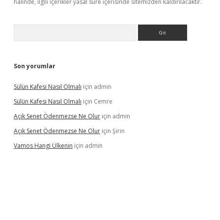
halinde, ilgili içerikler yasal süre içerisinde sitemizden kaldırılacaktır.
Arama
Son yorumlar
Sülün Kafesi Nasıl Olmalı
için
admin
Sülün Kafesi Nasıl Olmalı
için
Cemre
Açık Senet Ödenmezse Ne Olur
için
admin
Açık Senet Ödenmezse Ne Olur
için
Şirin
Vamos Hangi Ülkenin
için
admin