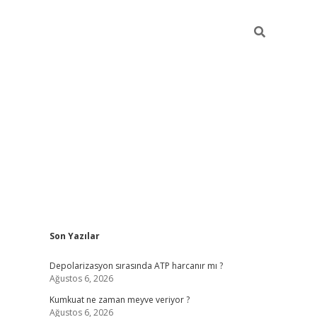
Sidebar
Son Yazılar
grandoperabet yeni gir
Depolarizasyon sırasında ATP harcanır mı ?
Ağustos 6, 2026
Kumkuat ne zaman meyve veriyor ?
Ağustos 6, 2026