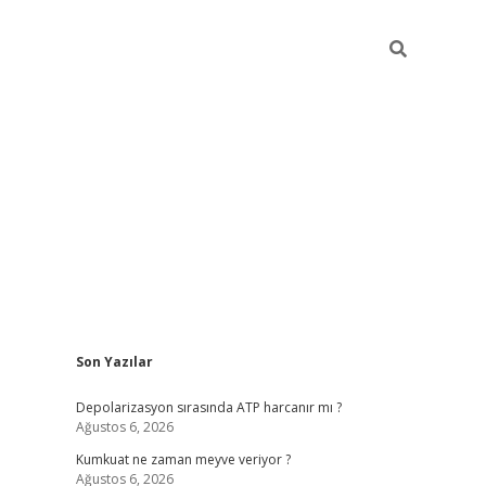
Sidebar
Son Yazılar
grandoperabet yeni gir
Depolarizasyon sırasında ATP harcanır mı ?
Ağustos 6, 2026
Kumkuat ne zaman meyve veriyor ?
Ağustos 6, 2026