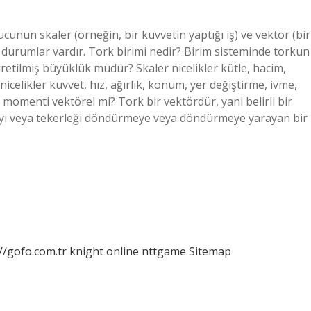
cunun skaler (örneğin, bir kuvvetin yaptığı iş) ve vektör (bir
 durumlar vardır. Tork birimi nedir? Birim sisteminde torkun
retilmiş büyüklük müdür? Skaler nicelikler kütle, hacim,
l nicelikler kuvvet, hız, ağırlık, konum, yer değiştirme, ivme,
 momenti vektörel mi? Tork bir vektördür, yani belirli bir
vatayı veya tekerleği döndürmeye veya döndürmeye yarayan bir
//gofo.com.tr
knight online
nttgame
Sitemap