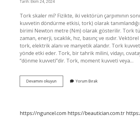
Tarih: Ekim 24, 2024
Tork skaler mi? Fizikte, iki vektörün çarpımının sonu
kuvvetin döndürme etkisi, tork) olarak tanımlandığı
birimi Newton metre (Nm) olarak gösterilir. Tork tü
zaman, enerji, sıcaklık, hız, basınç ve ısıdır. Vektöre
tork, elektrik alanı ve manyetik alandır. Tork kuvvet
yönde etki eder. Tork, bir tahrik milini, vidayı, cı
“dönme kuvveti”dir. Tork, moment kuvveti veya…
Tork
Devamını okuyun
Yorum Bırak
Birimi
Skaler
Mi
https://nguncel.com
https://beautician.com.tr
https: