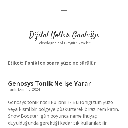
menüyü
Anasayfa
aç
Gizlilik Politikası
Dijital Notlar Günlüğü
Yasal Uyarı
Teknolojiyle dolu keyifli hikayeler!
Hakkımızda
Etiket:
Tonikten sonra yüze ne sürülür
Genosys Tonik Ne Işe Yarar
Tarih: Ekim 10, 2024
Genosys tonik nasıl kullanılır? Bu toniği tüm yüze
veya kısmi bir bölgeye püskürterek biraz nem katın.
Snow Booster, gün boyunca neme ihtiyaç
duyulduğunda gerektiği kadar sık ​​kullanılabilir.