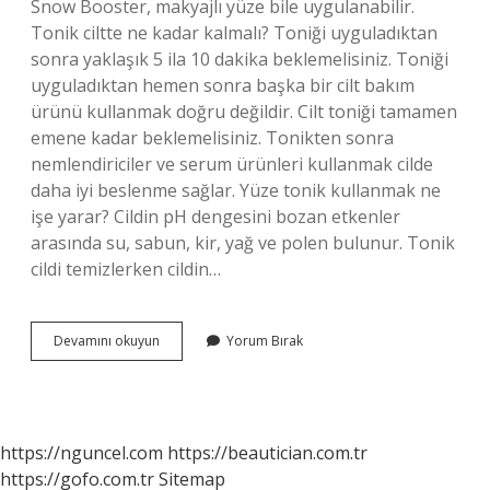
Snow Booster, makyajlı yüze bile uygulanabilir.
Tonik ciltte ne kadar kalmalı? Toniği uyguladıktan
sonra yaklaşık 5 ila 10 dakika beklemelisiniz. Toniği
uyguladıktan hemen sonra başka bir cilt bakım
ürünü kullanmak doğru değildir. Cilt toniği tamamen
emene kadar beklemelisiniz. Tonikten sonra
nemlendiriciler ve serum ürünleri kullanmak cilde
daha iyi beslenme sağlar. Yüze tonik kullanmak ne
işe yarar? Cildin pH dengesini bozan etkenler
arasında su, sabun, kir, yağ ve polen bulunur. Tonik
cildi temizlerken cildin…
Genosys
Devamını okuyun
Yorum Bırak
Tonik
Ne
Işe
Yarar
https://nguncel.com
https://beautician.com.tr
https://gofo.com.tr
Sitemap