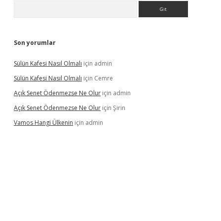
Arama
Son yorumlar
Sülün Kafesi Nasıl Olmalı
için
admin
Sülün Kafesi Nasıl Olmalı
için
Cemre
Açık Senet Ödenmezse Ne Olur
için
admin
Açık Senet Ödenmezse Ne Olur
için
Şirin
Vamos Hangi Ülkenin
için
admin
t yeni giriş