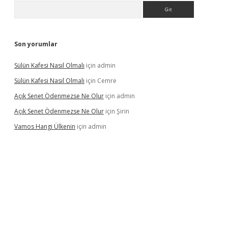
Arama
Son yorumlar
Sülün Kafesi Nasıl Olmalı
için
admin
Sülün Kafesi Nasıl Olmalı
için
Cemre
Açık Senet Ödenmezse Ne Olur
için
admin
Açık Senet Ödenmezse Ne Olur
için
Şirin
Vamos Hangi Ülkenin
için
admin
 yeni giriş