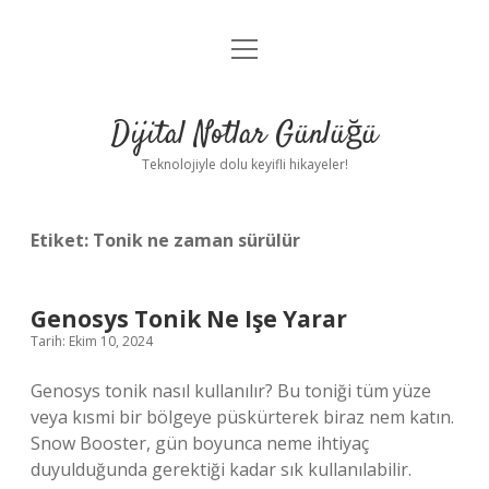
menüyü
Anasayfa
aç
Gizlilik Politikası
Dijital Notlar Günlüğü
Yasal Uyarı
Teknolojiyle dolu keyifli hikayeler!
Hakkımızda
Etiket:
Tonik ne zaman sürülür
Genosys Tonik Ne Işe Yarar
Tarih: Ekim 10, 2024
Genosys tonik nasıl kullanılır? Bu toniği tüm yüze
veya kısmi bir bölgeye püskürterek biraz nem katın.
Snow Booster, gün boyunca neme ihtiyaç
duyulduğunda gerektiği kadar sık ​​kullanılabilir.