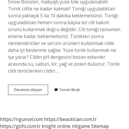
Snow Booster, makyajlı yüze bile uygulanabilir.
Tonik ciltte ne kadar kalmalı? Toniği uyguladıktan
sonra yaklaşık 5 ila 10 dakika beklemelisiniz. Toniği
uyguladıktan hemen sonra başka bir cilt bakım
ürünü kullanmak doğru değildir. Cilt toniği tamamen
emene kadar beklemelisiniz. Tonikten sonra
nemlendiriciler ve serum ürünleri kullanmak cilde
daha iyi beslenme sağlar. Yüze tonik kullanmak ne
işe yarar? Cildin pH dengesini bozan etkenler
arasında su, sabun, kir, yağ ve polen bulunur. Tonik
cildi temizlerken cildin…
Genosys
Devamını okuyun
Yorum Bırak
Tonik
Ne
Işe
Yarar
https://nguncel.com
https://beautician.com.tr
https://gofo.com.tr
knight online
nttgame
Sitemap