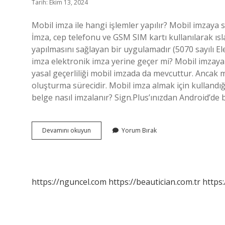
Tarih: Ekim 13, 2024
Mobil imza ile hangi işlemler yapılır? Mobil imzaya s
İmza, cep telefonu ve GSM SIM kartı kullanılarak ısl
yapılmasını sağlayan bir uygulamadır (5070 sayılı E
imza elektronik imza yerine geçer mi? Mobil imzaya
yasal geçerliliği mobil imzada da mevcuttur. Ancak m
oluşturma sürecidir. Mobil imza almak için kullan
belge nasıl imzalanır? Sign.Plus’ınızdan Android’de
Mobil
Devamını okuyun
Yorum Bırak
Imza
Ile
Evrak
Imzalanır
Mı
https://nguncel.com
https://beautician.com.tr
https: