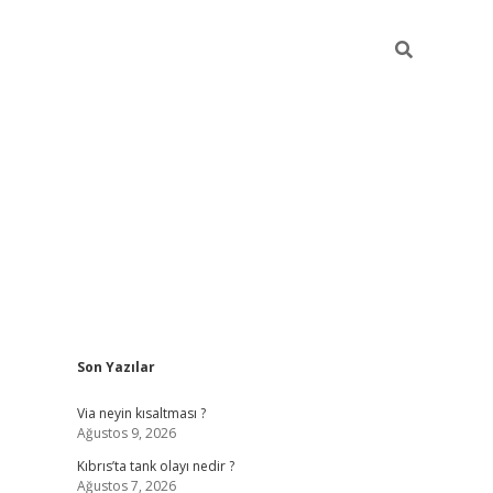
Sidebar
Son Yazılar
grandoperabet yeni giri
Via neyin kısaltması ?
Ağustos 9, 2026
Kıbrıs’ta tank olayı nedir ?
Ağustos 7, 2026