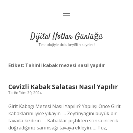
menüyü
Anasayfa
aç
Gizlilik Politikası
Dijital Notlar Günlüğü
Yasal Uyarı
Teknolojiyle dolu keyifli hikayeler!
Hakkımızda
Etiket:
Tahinli kabak mezesi nasıl yapılır
Cevizli Kabak Salatası Nasıl Yapılır
Tarih: Ekim 30, 2024
Girit Kabağı Mezesi Nasıl Yapılır? Yapılışı Önce Girit
kabaklarını iyice yıkayın. … Zeytinyağını büyük bir
tavada kızdırın. … Kabaklar piştikten sonra incecik
doğradığınız sarımsağı tavaya ekleyin. … Tuz,