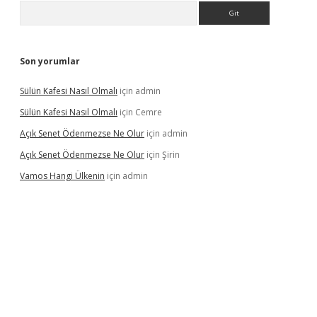
Arama
Son yorumlar
Sülün Kafesi Nasıl Olmalı
için
admin
Sülün Kafesi Nasıl Olmalı
için
Cemre
Açık Senet Ödenmezse Ne Olur
için
admin
Açık Senet Ödenmezse Ne Olur
için
Şirin
Vamos Hangi Ülkenin
için
admin
yeni giriş