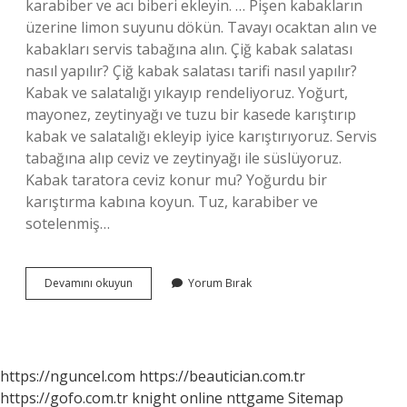
karabiber ve acı biberi ekleyin. … Pişen kabakların
üzerine limon suyunu dökün. Tavayı ocaktan alın ve
kabakları servis tabağına alın. Çiğ kabak salatası
nasıl yapılır? Çiğ kabak salatası tarifi nasıl yapılır?
Kabak ve salatalığı yıkayıp rendeliyoruz. Yoğurt,
mayonez, zeytinyağı ve tuzu bir kasede karıştırıp
kabak ve salatalığı ekleyip iyice karıştırıyoruz. Servis
tabağına alıp ceviz ve zeytinyağı ile süslüyoruz.
Kabak taratora ceviz konur mu? Yoğurdu bir
karıştırma kabına koyun. Tuz, karabiber ve
sotelenmiş…
Cevizli
Devamını okuyun
Yorum Bırak
Kabak
Salatası
Nasıl
Yapılır
https://nguncel.com
https://beautician.com.tr
https://gofo.com.tr
knight online
nttgame
Sitemap