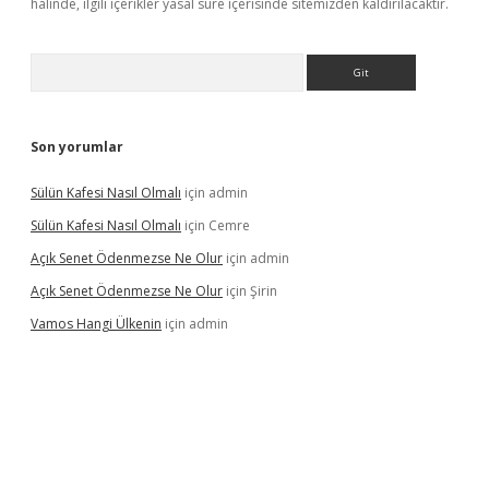
halinde, ilgili içerikler yasal süre içerisinde sitemizden kaldırılacaktır.
Arama
Son yorumlar
Sülün Kafesi Nasıl Olmalı
için
admin
Sülün Kafesi Nasıl Olmalı
için
Cemre
Açık Senet Ödenmezse Ne Olur
için
admin
Açık Senet Ödenmezse Ne Olur
için
Şirin
Vamos Hangi Ülkenin
için
admin