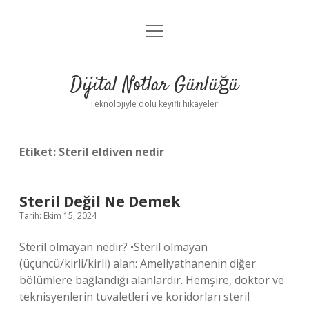
menüyü
Anasayfa
aç
Gizlilik Politikası
Dijital Notlar Günlüğü
Yasal Uyarı
Teknolojiyle dolu keyifli hikayeler!
Hakkımızda
Etiket:
Steril eldiven nedir
Steril Değil Ne Demek
Tarih: Ekim 15, 2024
Steril olmayan nedir? •Steril olmayan
(üçüncü/kirli/kirli) alan: Ameliyathanenin diğer
bölümlere bağlandığı alanlardır. Hemşire, doktor ve
teknisyenlerin tuvaletleri ve koridorları steril