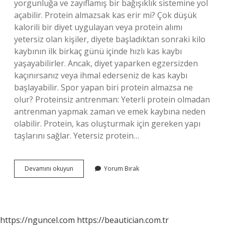
yorgunluğa ve zayıflamış bir bağışıklık sistemine yol
açabilir. Protein almazsak kas erir mi? Çok düşük
kalorili bir diyet uygulayan veya protein alımı
yetersiz olan kişiler, diyete başladıktan sonraki kilo
kaybının ilk birkaç günü içinde hızlı kas kaybı
yaşayabilirler. Ancak, diyet yaparken egzersizden
kaçınırsanız veya ihmal ederseniz de kas kaybı
başlayabilir. Spor yapan biri protein almazsa ne
olur? Proteinsiz antrenman: Yeterli protein olmadan
antrenman yapmak zaman ve emek kaybına neden
olabilir. Protein, kas oluşturmak için gereken yapı
taşlarını sağlar. Yetersiz protein…
Günlük
Devamını okuyun
Yorum Bırak
Alınması
Gereken
Protein
Alınmazsa
Ne
https://nguncel.com
https://beautician.com.tr
Olur