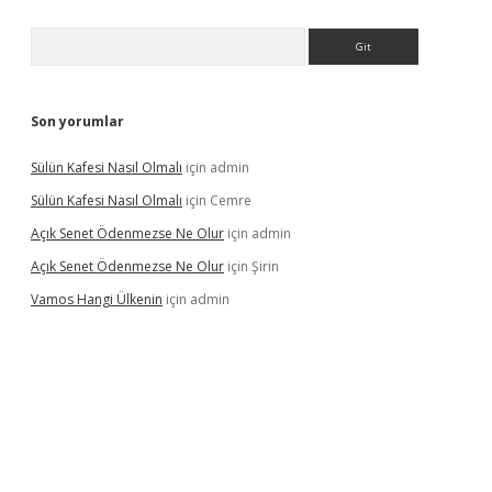
Arama
Son yorumlar
Sülün Kafesi Nasıl Olmalı
için
admin
Sülün Kafesi Nasıl Olmalı
için
Cemre
Açık Senet Ödenmezse Ne Olur
için
admin
Açık Senet Ödenmezse Ne Olur
için
Şirin
Vamos Hangi Ülkenin
için
admin
yeni giriş