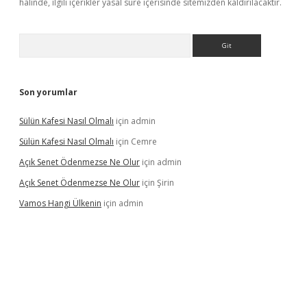
halinde, ilgili içerikler yasal süre içerisinde sitemizden kaldırılacaktır.
Arama
Son yorumlar
Sülün Kafesi Nasıl Olmalı
için
admin
Sülün Kafesi Nasıl Olmalı
için
Cemre
Açık Senet Ödenmezse Ne Olur
için
admin
Açık Senet Ödenmezse Ne Olur
için
Şirin
Vamos Hangi Ülkenin
için
admin