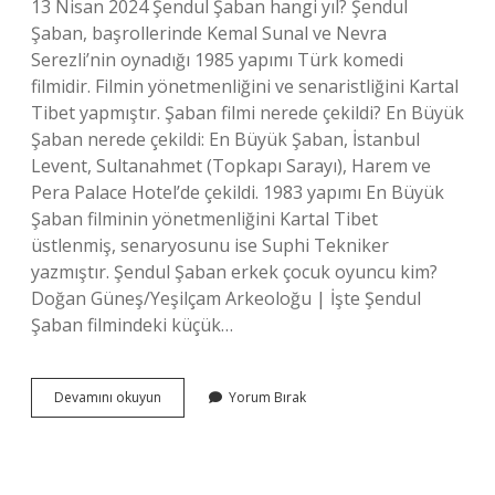
13 Nisan 2024 Şendul Şaban hangi yıl? Şendul
Şaban, başrollerinde Kemal Sunal ve Nevra
Serezli’nin oynadığı 1985 yapımı Türk komedi
filmidir. Filmin yönetmenliğini ve senaristliğini Kartal
Tibet yapmıştır. Şaban filmi nerede çekildi? En Büyük
Şaban nerede çekildi: En Büyük Şaban, İstanbul
Levent, Sultanahmet (Topkapı Sarayı), Harem ve
Pera Palace Hotel’de çekildi. 1983 yapımı En Büyük
Şaban filminin yönetmenliğini Kartal Tibet
üstlenmiş, senaryosunu ise Suphi Tekniker
yazmıştır. Şendul Şaban erkek çocuk oyuncu kim?
Doğan Güneş/Yeşilçam Arkeoloğu | İşte Şendul
Şaban filmindeki küçük…
Kemal
Devamını okuyun
Yorum Bırak
Sunal
Şendul
Şaban
Filmi