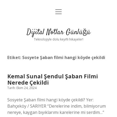
menüyü
Anasayfa
aç
Gizlilik Politikası
Dijital Notlar Günlüğü
Yasal Uyarı
Teknolojiyle dolu keyifli hikayeler!
Hakkımızda
Etiket:
Sosyete Şaban filmi hangi köyde çekildi
Kemal Sunal Şendul Şaban Filmi
Nerede Çekildi
Tarih: Ekim 24, 2024
Sosyete Şaban filmi hangi köyde çekildi? Yer:
Bahçeköy / SARIYER “Derelerine indim, bilmiyorum
nereye, kaygan bıyıklarımı karelerine mi serdim…”