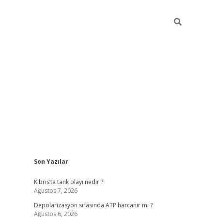
Sidebar
Son Yazılar
grandoperabet yeni giri
Kıbrıs’ta tank olayı nedir ?
Ağustos 7, 2026
Depolarizasyon sırasında ATP harcanır mı ?
Ağustos 6, 2026