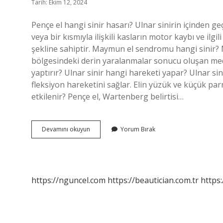
Tarih: Ekim 12, 2024
Pençe el hangi sinir hasarı? Ulnar sinirin içinden ge
veya bir kısmıyla ilişkili kasların motor kaybı ve ilg
şekline sahiptir. Maymun el sendromu hangi sinir? 
bölgesindeki derin yaralanmalar sonucu oluşan media
yaptırır? Ulnar sinir hangi hareketi yapar? Ulnar s
fleksiyon hareketini sağlar. Elin yüzük ve küçük par
etkilenir? Pençe el, Wartenberg belirtisi…
Pençe
Devamını okuyun
Yorum Bırak
Eli
Hangi
Sinir
https://nguncel.com
https://beautician.com.tr
https: