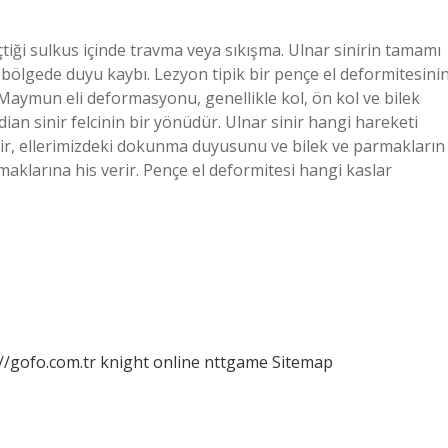
çtiği sulkus içinde travma veya sıkışma. Ulnar sinirin tamamı
ili bölgede duyu kaybı. Lezyon tipik bir pençe el deformitesini
Maymun eli deformasyonu, genellikle kol, ön kol ve bilek
n sinir felcinin bir yönüdür. Ulnar sinir hangi hareketi
inir, ellerimizdeki dokunma duyusunu ve bilek ve parmakların
maklarına his verir. Pençe el deformitesi hangi kaslar
//gofo.com.tr
knight online
nttgame
Sitemap