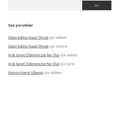
Arama
Son yorumlar
Sülün Kafesi Nasıl Olmalı
için
admin
Sülün Kafesi Nasıl Olmalı
için
Cemre
Açık Senet Ödenmezse Ne Olur
için
admin
Açık Senet Ödenmezse Ne Olur
için
Şirin
Vamos Hangi Ülkenin
için
admin
yeni giriş