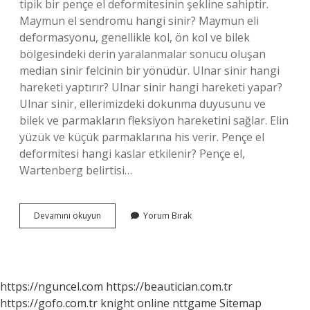
tipik bir pençe el deformitesinin şekline sahiptir.
Maymun el sendromu hangi sinir? Maymun eli
deformasyonu, genellikle kol, ön kol ve bilek
bölgesindeki derin yaralanmalar sonucu oluşan
median sinir felcinin bir yönüdür. Ulnar sinir hangi
hareketi yaptırır? Ulnar sinir hangi hareketi yapar?
Ulnar sinir, ellerimizdeki dokunma duyusunu ve
bilek ve parmakların fleksiyon hareketini sağlar. Elin
yüzük ve küçük parmaklarına his verir. Pençe el
deformitesi hangi kaslar etkilenir? Pençe el,
Wartenberg belirtisi…
Pençe
Devamını okuyun
Yorum Bırak
Eli
Hangi
Sinir
https://nguncel.com
https://beautician.com.tr
https://gofo.com.tr
knight online
nttgame
Sitemap