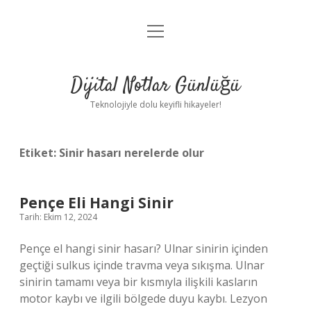
menüyü
Anasayfa
aç
Gizlilik Politikası
Dijital Notlar Günlüğü
Yasal Uyarı
Teknolojiyle dolu keyifli hikayeler!
Hakkımızda
Etiket:
Sinir hasarı nerelerde olur
Pençe Eli Hangi Sinir
Tarih: Ekim 12, 2024
Pençe el hangi sinir hasarı? Ulnar sinirin içinden
geçtiği sulkus içinde travma veya sıkışma. Ulnar
sinirin tamamı veya bir kısmıyla ilişkili kasların
motor kaybı ve ilgili bölgede duyu kaybı. Lezyon