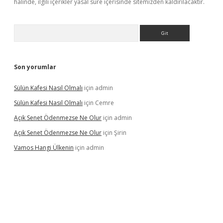
halinde, ilgili içerikler yasal süre içerisinde sitemizden kaldırılacaktır.
Arama
Son yorumlar
Sülün Kafesi Nasıl Olmalı
için
admin
Sülün Kafesi Nasıl Olmalı
için
Cemre
Açık Senet Ödenmezse Ne Olur
için
admin
Açık Senet Ödenmezse Ne Olur
için
Şirin
Vamos Hangi Ülkenin
için
admin