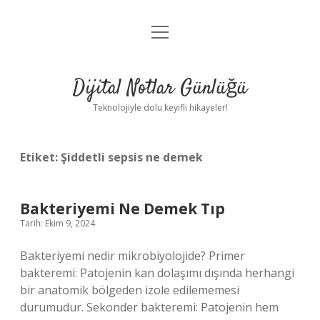
menüyü
Anasayfa
aç
Gizlilik Politikası
Dijital Notlar Günlüğü
Yasal Uyarı
Teknolojiyle dolu keyifli hikayeler!
Hakkımızda
Etiket:
Şiddetli sepsis ne demek
Bakteriyemi Ne Demek Tıp
Tarih: Ekim 9, 2024
Bakteriyemi nedir mikrobiyolojide? Primer
bakteremi: Patojenin kan dolaşımı dışında herhangi
bir anatomik bölgeden izole edilememesi
durumudur. Sekonder bakteremi: Patojenin hem