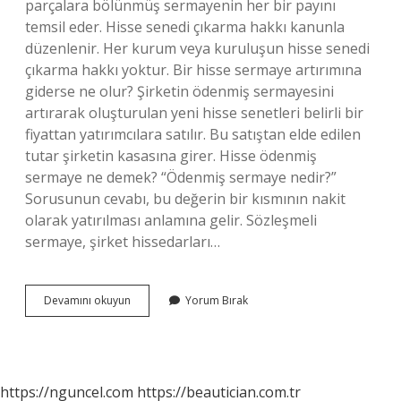
parçalara bölünmüş sermayenin her bir payını
temsil eder. Hisse senedi çıkarma hakkı kanunla
düzenlenir. Her kurum veya kuruluşun hisse senedi
çıkarma hakkı yoktur. Bir hisse sermaye artırımına
giderse ne olur? Şirketin ödenmiş sermayesini
artırarak oluşturulan yeni hisse senetleri belirli bir
fiyattan yatırımcılara satılır. Bu satıştan elde edilen
tutar şirketin kasasına girer. Hisse ödenmiş
sermaye ne demek? “Ödenmiş sermaye nedir?”
Sorusunun cevabı, bu değerin bir kısmının nakit
olarak yatırılması anlamına gelir. Sözleşmeli
sermaye, şirket hissedarları…
Hisse
Devamını okuyun
Yorum Bırak
Senedi
Sermaye
Ne
Demek
https://nguncel.com
https://beautician.com.tr