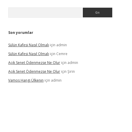
Arama
Son yorumlar
Sülün Kafesi Nasıl Olmalı
için
admin
Sülün Kafesi Nasıl Olmalı
için
Cemre
Açık Senet Ödenmezse Ne Olur
için
admin
Açık Senet Ödenmezse Ne Olur
için
Şirin
Vamos Hangi Ülkenin
için
admin
yeni giriş