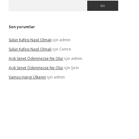
Arama
Son yorumlar
Sülün Kafesi Nasıl Olmalı
için
admin
Sülün Kafesi Nasıl Olmalı
için
Cemre
Açık Senet Ödenmezse Ne Olur
için
admin
Açık Senet Ödenmezse Ne Olur
için
Şirin
Vamos Hangi Ülkenin
için
admin
 yeni giriş