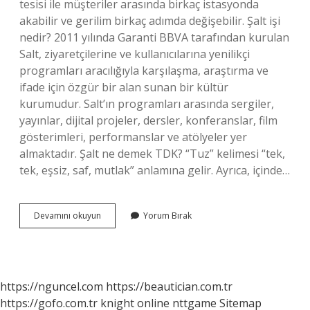
tesisi ile müşteriler arasında birkaç istasyonda
akabilir ve gerilim birkaç adımda değişebilir. Şalt işi
nedir? 2011 yılında Garanti BBVA tarafından kurulan
Salt, ziyaretçilerine ve kullanıcılarına yenilikçi
programları aracılığıyla karşılaşma, araştırma ve
ifade için özgür bir alan sunan bir kültür
kurumudur. Salt’ın programları arasında sergiler,
yayınlar, dijital projeler, dersler, konferanslar, film
gösterimleri, performanslar ve atölyeler yer
almaktadır. Şalt ne demek TDK? “Tuz” kelimesi “tek,
tek, eşsiz, saf, mutlak” anlamına gelir. Ayrıca, içinde…
Şalt
Devamını okuyun
Yorum Bırak
Ne
Demek
https://nguncel.com
https://beautician.com.tr
https://gofo.com.tr
knight online
nttgame
Sitemap