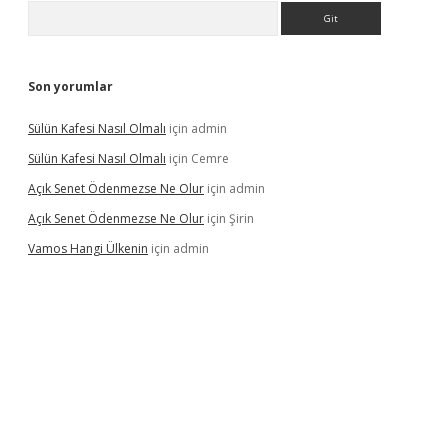
Arama
Son yorumlar
Sülün Kafesi Nasıl Olmalı
için
admin
Sülün Kafesi Nasıl Olmalı
için
Cemre
Açık Senet Ödenmezse Ne Olur
için
admin
Açık Senet Ödenmezse Ne Olur
için
Şirin
Vamos Hangi Ülkenin
için
admin
yeni giriş