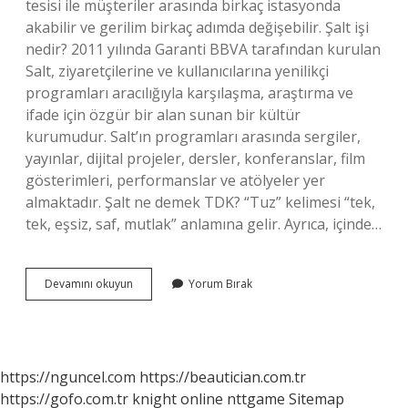
tesisi ile müşteriler arasında birkaç istasyonda
akabilir ve gerilim birkaç adımda değişebilir. Şalt işi
nedir? 2011 yılında Garanti BBVA tarafından kurulan
Salt, ziyaretçilerine ve kullanıcılarına yenilikçi
programları aracılığıyla karşılaşma, araştırma ve
ifade için özgür bir alan sunan bir kültür
kurumudur. Salt’ın programları arasında sergiler,
yayınlar, dijital projeler, dersler, konferanslar, film
gösterimleri, performanslar ve atölyeler yer
almaktadır. Şalt ne demek TDK? “Tuz” kelimesi “tek,
tek, eşsiz, saf, mutlak” anlamına gelir. Ayrıca, içinde…
Şalt
Devamını okuyun
Yorum Bırak
Ne
Demek
https://nguncel.com
https://beautician.com.tr
https://gofo.com.tr
knight online
nttgame
Sitemap