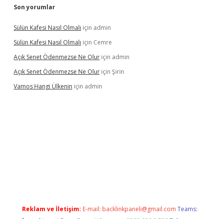
Son yorumlar
Sülün Kafesi Nasıl Olmalı
için
admin
Sülün Kafesi Nasıl Olmalı
için
Cemre
Açık Senet Ödenmezse Ne Olur
için
admin
Açık Senet Ödenmezse Ne Olur
için
Şirin
Vamos Hangi Ülkenin
için
admin
yeni giriş
Reklam ve İletişim:
E-mail:
backlinkpaneli@gmail.com
Teams: