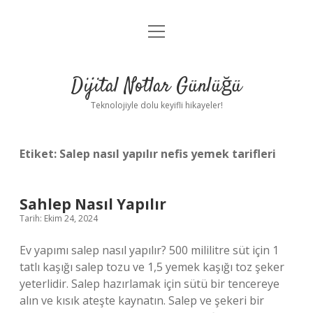
menüyü
Anasayfa
aç
Gizlilik Politikası
Dijital Notlar Günlüğü
Yasal Uyarı
Teknolojiyle dolu keyifli hikayeler!
Hakkımızda
Etiket:
Salep nasıl yapılır nefis yemek tarifleri
Sahlep Nasıl Yapılır
Tarih: Ekim 24, 2024
Ev yapımı salep nasıl yapılır? 500 mililitre süt için 1
tatlı kaşığı salep tozu ve 1,5 yemek kaşığı toz şeker
yeterlidir. Salep hazırlamak için sütü bir tencereye
alın ve kısık ateşte kaynatın. Salep ve şekeri bir