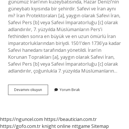
günümüz İran’ının kuzeybatısında, Hazar Denizi’nin
güneybatı kıyısında bir şehirdir. Safevi ve İran aynı
mı? İran Protektoraları [a], yaygın olarak Safevi İran,
Safevi Pers [b] veya Safevi İmparatorluğu [c] olarak
adlandırılır, 7. yüzyılda Müslümanların Pers’i
fethinden sonra en büyük ve en uzun ömürlü İran
imparatorluklarından biriydi. 1501’den 1736’ya kadar
Safevi hanedanı tarafından yönetildi. İran’ın
Korunan Toprakları [a], yaygın olarak Safevi İran,
Safevi Pers [b] veya Safevi İmparatorluğu [c] olarak
adlandırılır, çoğunlukla 7. yüzyılda Müslümanların…
Safeviler
Devamını okuyun
Yorum Bırak
İRan
Mı
Azerbaycan
Mı
https://nguncel.com
https://beautician.com.tr
https://gofo.com.tr
knight online
nttgame
Sitemap