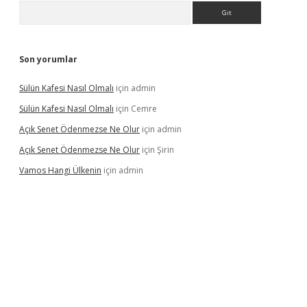
Arama
Son yorumlar
Sülün Kafesi Nasıl Olmalı
için
admin
Sülün Kafesi Nasıl Olmalı
için
Cemre
Açık Senet Ödenmezse Ne Olur
için
admin
Açık Senet Ödenmezse Ne Olur
için
Şirin
Vamos Hangi Ülkenin
için
admin
yeni giriş