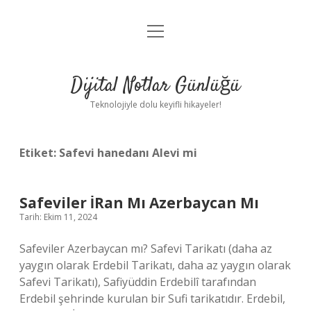
menüyü
Anasayfa
aç
Gizlilik Politikası
Dijital Notlar Günlüğü
Yasal Uyarı
Teknolojiyle dolu keyifli hikayeler!
Hakkımızda
Etiket:
Safevi hanedanı Alevi mi
Safeviler İRan Mı Azerbaycan Mı
Tarih: Ekim 11, 2024
Safeviler Azerbaycan mı? Safevi Tarikatı (daha az
yaygın olarak Erdebil Tarikatı, daha az yaygın olarak
Safevi Tarikatı), Safiyüddin Erdebilî tarafından
Erdebil şehrinde kurulan bir Sufi tarikatıdır. Erdebil,