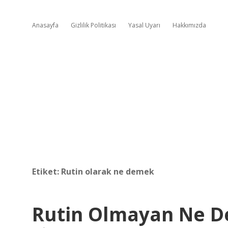
Anasayfa
Gizlilik Politikası
Yasal Uyarı
Hakkımızda
Etiket:
Rutin olarak ne demek
Rutin Olmayan Ne 