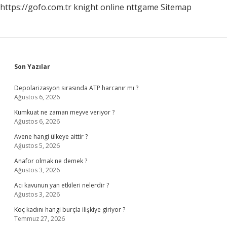
https://gofo.com.tr
knight online
nttgame
Sitemap
Sidebar
Son Yazılar
Depolarizasyon sırasında ATP harcanır mı ?
Ağustos 6, 2026
Kumkuat ne zaman meyve veriyor ?
Ağustos 6, 2026
Avene hangi ülkeye aittir ?
Ağustos 5, 2026
Anafor olmak ne demek ?
Ağustos 3, 2026
Acı kavunun yan etkileri nelerdir ?
Ağustos 3, 2026
Koç kadını hangi burçla ilişkiye giriyor ?
Temmuz 27, 2026