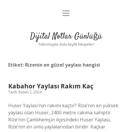
menüyü
Anasayfa
aç
Gizlilik Politikası
Dijital Notlar Günlüğü
Yasal Uyarı
Teknolojiyle dolu keyifli hikayeler!
Hakkımızda
Etiket:
Rizenin en güzel yaylası hangisi
Kabahor Yaylası Rakım Kaç
Tarih: Kasım 2, 2024
Huser Yaylası’nın rakımı kaçtır? Rize’nin en yüksek
yaylası olan Huser, 2400 metre rakıma sahiptir.
Rize’nin Çamlıhemşin ilçesindeki Huser Yaylası,
Rize’nin en ünlü yaylalarından biridir. Kaçkar