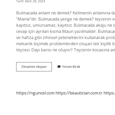
Tarih: Ekim 28, 2024
Bulmacada anlam ne demek? Kelimenin anlamına dair h
“Manie”dir. Bulmacada yenge ne demek? teyzenin ve
kayıtsız, umursamaz, kayıtsız. Bulmacada akaju n
cevap için ayrılan kısma Maun yazılmalıdır. Bulmaca
ve hafıza gibi zihinsel yeteneklerini kullanarak pro
mekanik biçimde problemlerden oluşan tek kişilik b
teyzesi. Dayı karısı ne oluyor? Teyzenin kocasına a
Bulmacada
Devamını okuyun
Yorum Bırak
Akşın
Ne
Demek
https://nguncel.com
https://beautician.com.tr
https: